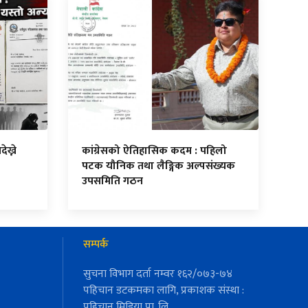
ेख्ने
कांग्रेसको ऐतिहासिक कदम : पहिलो
पटक यौनिक तथा लैङ्गिक अल्पसंख्यक
उपसमिति गठन
सम्पर्क
सुचना विभाग दर्ता नम्वर १६२/०७३-७४
पहिचान डटकमका लागि, प्रकाशक संस्था :
पहिचान मिडिया प्रा. लि.