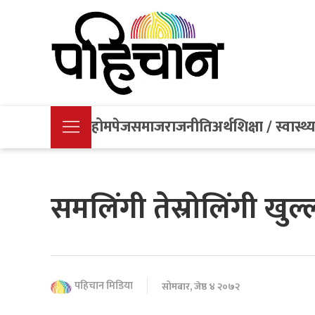
होमपेज
समाज
राजनीति
अर्थ
शिक्षा / स्वास्थ्
समलिंगी तेस्रोलिंगी खु
पहिचान मिडिया
सोमबार, जेष्ठ ४ २०७२