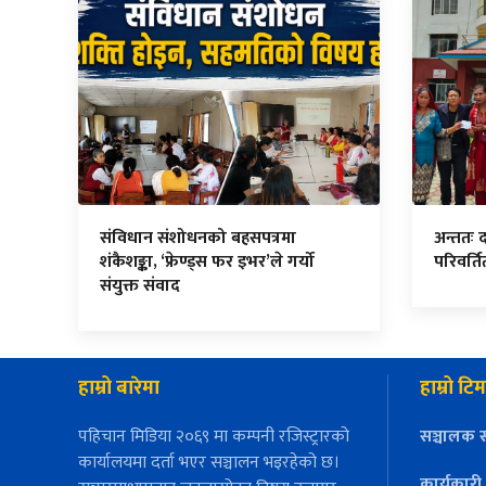
संविधान संशोधनको बहसपत्रमा
अन्ततः 
शंकैशङ्का, ‘फ्रेण्ड्स फर इभर’ले गर्यो
परिवर्त
संयुक्त संवाद
हाम्रो बारेमा
हाम्रो टिम
पहिचान मिडिया २०६९ मा कम्पनी रजिस्ट्रारको
सञ्चालक स
कार्यालयमा दर्ता भएर सञ्चालन भइरहेको छ।
कार्यकारी