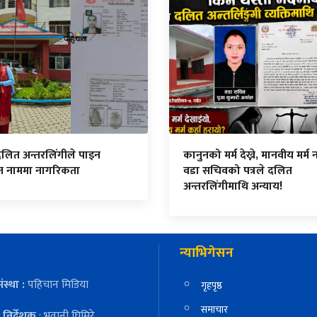
दलित अन्तरलिंगीले पाइन
कानुनको मर्म देख्ने, मानवीय मर्म नद
ित नाममा नागरिकता
वडा सचिवको पत्रले दलित
अन्तरलिंगीमाथि अन्याय!
न्याभिगेसन
ंस्था :
पहिचान मिडिया
गृहपृष्ठ
समाचार
निर्देशक
: भवानी घिमिरे