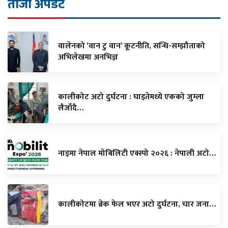
ताजा अपडेट
वालेनको ‘वान टु वान’ कूटनीति, सन्धि-सम्झौताको
अभिलेखमा अनभिज्ञ
कालीकोट अटो दुर्घटना : घाइतेमध्ये एकको जुम्ला
लैजाँदै…
नाइमा नेपाल मोबिलिटी एक्स्पो २०२६ : नेपाली अटो…
कालीकोटमा ब्रेक फेल भएर अटो दुर्घटना, चार जना…