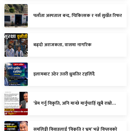
पलाँता अस्पताल बन्द, चिकित्सक र नर्स सुर्खेत रिफर
बढ्दो अराजकता, त्रासमा नागरिक
इलामबाट उठेर उत्तरी ध्रुवतिर टहलिँदै
‘प्रेम गर्नु विकृति, अनि मान्छे मार्नुचाहिँ खुबै राम्रो…
समलिङ्गी विवाहलाई ‘विकृति र भ्रम’ भन्ने विप्लवको