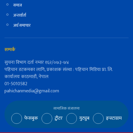
समाज
अन्तर्वार्ता
अर्थ समाचार
सम्पर्क
सुचना विभाग दर्ता नम्वर १६२/०७३-७४
पहिचान डटकमका लागि, प्रकाशक संस्था : पहिचान मिडिया प्रा. लि.
कार्यालयः काठमाडौं, नेपाल
01-5010582
pahichanmedia@gmail.com
सामाजिक संजालमा
फेसबुक
ट्वीटर
युट्युब
इन्स्टाग्राम