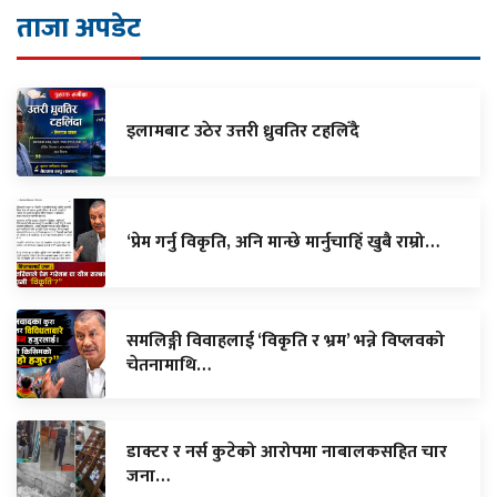
ताजा अपडेट
इलामबाट उठेर उत्तरी ध्रुवतिर टहलिँदै
‘प्रेम गर्नु विकृति, अनि मान्छे मार्नुचाहिँ खुबै राम्रो…
समलिङ्गी विवाहलाई ‘विकृति र भ्रम’ भन्ने विप्लवको
चेतनामाथि…
डाक्टर र नर्स कुटेको आरोपमा नाबालकसहित चार
जना…