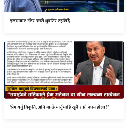
इलामबाट उठेर उत्तरी ध्रुवतिर टहलिँदै
‘प्रेम गर्नु विकृति, अनि मान्छे मार्नुचाहिँ खुबै राम्रो काम होला?’