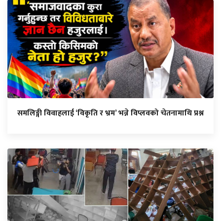
समलिङ्गी विवाहलाई ‘विकृति र भ्रम’ भन्ने विप्लवको चेतनामाथि प्रश्न