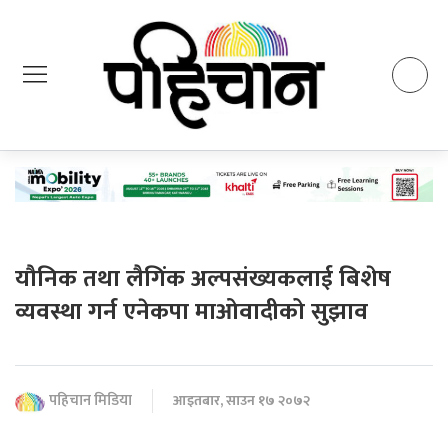
यौनिक तथा लैगिंक अल्पसंख्यकलाई बिशेष
व्यवस्था गर्न एनेकपा माओवादीको सुझाव
पहिचान मिडिया
आइतबार, साउन १७ २०७२