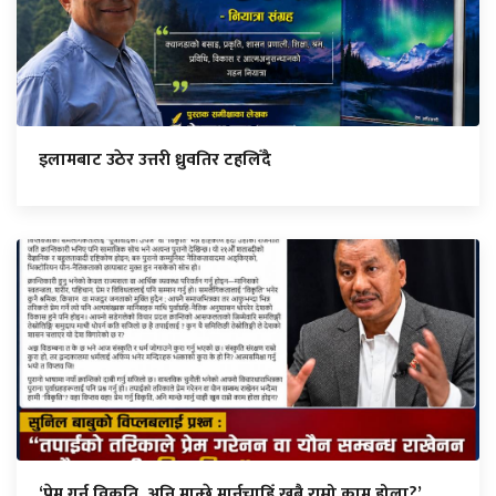
इलामबाट उठेर उत्तरी ध्रुवतिर टहलिँदै
‘प्रेम गर्नु विकृति, अनि मान्छे मार्नुचाहिँ खुबै राम्रो काम होला?’