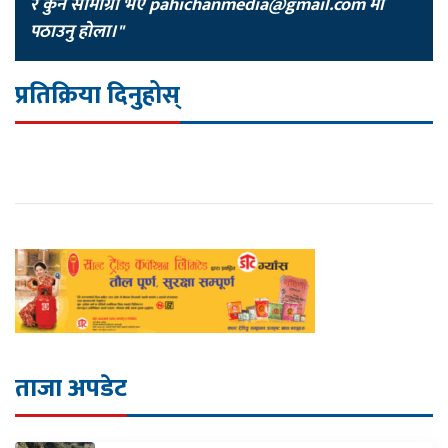
र कुनै सामाग्री भए
pahichanmedia@gmail.com
मा
पठाउनु होला।"
प्रतिक्रिया दिनुहोस्
ताजा अपडेट