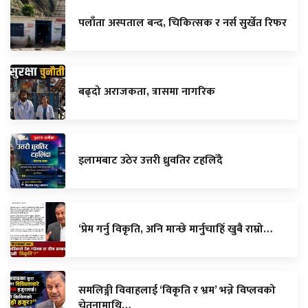
पलाँता अस्पताल बन्द, चिकित्सक र नर्स सुर्खेत रिफर
बढ्दो अराजकता, त्रासमा नागरिक
इलामबाट उठेर उत्तरी ध्रुवतिर टहलिँदै
‘प्रेम गर्नु विकृति, अनि मान्छे मार्नुचाहिँ खुबै राम्रो…
समलिङ्गी विवाहलाई ‘विकृति र भ्रम’ भन्ने विप्लवको
चेतनामाथि…