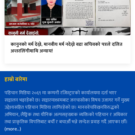
कानुनको मर्म देख्ने, मानवीय मर्म नदेख्ने वडा सचिवको पत्रले दलित
अन्तरलिंगीमाथि अन्याय!
हाम्रो बारेमा
पहिचान मिडिया २०६९ मा कम्पनी रजिस्ट्रारको कार्यालयमा दर्ता भएर
सञ्चालन भइरहेको छ। सञ्चारमाध्यमबाट जनचासोका विषय उजागर गर्ने मुख्य
उद्देश्यसहित पहिचान मिडिया लागिरहेको छ। मानववेचविखनविरुद्धको
अभियान, लैङ्गिक तथा यौनिक अल्पसङ्ख्यक व्यक्तिको पहिचान र अधिकार
तथा प्राकृतिक विपत्तिबाट बचौँ र बचाऔँ भन्ने सन्देश प्रवाह गर्दै आएका छौँ।
(more…)