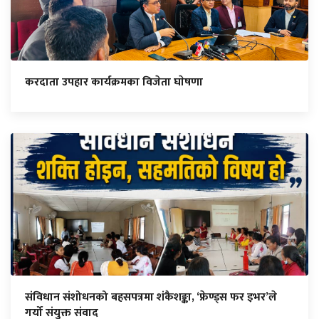
करदाता उपहार कार्यक्रमका विजेता घाेषणा
संविधान संशोधनको बहसपत्रमा शंकैशङ्का, ‘फ्रेण्ड्स फर इभर’ले
गर्यो संयुक्त संवाद