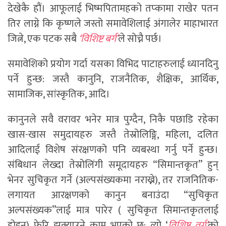
देखेकै हौं। आफूलाई भिष्मपितामहको तप्कामा राखेर पतन
तिर लाग्ने कि कृष्णले जस्तो समावेशिलाई अंगालेर माहाभारत
जित्ने, एक पटक सबै
‘विशिष्ट बर्ग’
ले सोच्नै पर्छ।
समावेशिको प्रयोग गर्दा यसका विभिद पाटाहरुलाई ध्यानदिनु
पर्ने हुन्छ: जस्तै कानुनि, राजनैतिक, शैक्षिक, आर्थिक,
सामाजिक, सांस्कृतिक, आदि।
कानुनले सवै वरावर भनेर मात्र पुग्दैन, निकै पछाडि रहेका
खास-खास समुदायहरु जस्तै तेस्रोलिङ्गि, महिला, दलित
आदिलाई विशेष संरक्षणको पनि व्यबस्था गर्नु पर्ने हुन्छ।
संबिधान लेख्दा तेस्रोलिंगी समूदायहरु “सिमान्तकृत” हुन्
भेनर सुचिकृत गर्ने (अल्पसंख्यकमा नराख्ने), तर राजनितिक-
लगायत आरक्षणको कानुन बनाउंदा “सुचिकृत
अल्पसंख्यक”लाई मात्र पारेर ( सुचिकृत सिमान्तकृतलाई
होइन) फेरि झुक्याउने काम भएको छ; त्यो ‘
विशिष्ट वर्ग’
को