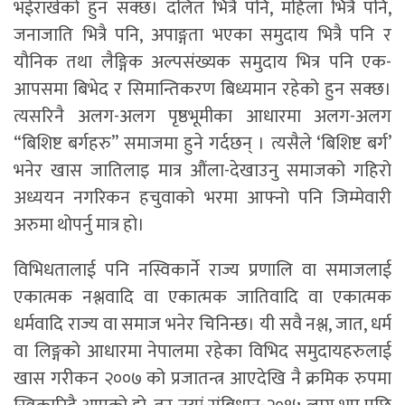
भईराखेको हुन सक्छ। दलित भित्रै पनि, महिला भित्रै पनि,
जनाजाति भित्रै पनि, अपाङ्गता भएका समुदाय भित्रै पनि र
यौनिक तथा लैङ्गिक अल्पसंख्यक समुदाय भित्र पनि एक-
आपसमा बिभेद र सिमान्तिकरण बिध्यमान रहेको हुन सक्छ।
त्यसरिनै अलग-अलग पृष्ठभूमीका आधारमा अलग-अलग
“बिशिष्ट बर्गहरु” समाजमा हुने गर्दछन् । त्यसैले ‘बिशिष्ट बर्ग’
भनेर खास जातिलाइ मात्र औंला-देखाउनु समाजको गहिरो
अध्ययन नगरिकन हचुवाको भरमा आफ्नो पनि जिम्मेवारी
अरुमा थोपर्नु मात्र हो।
विभिधतालाई पनि नस्विकार्ने राज्य प्रणालि वा समाजलाई
एकात्मक नश्लवादि वा एकात्मक जातिवादि वा एकात्मक
धर्मवादि राज्य वा समाज भनेर चिनिन्छ। यी सवै नश्ल, जात, धर्म
वा लिङ्गको आधारमा नेपालमा रहेका विभिद समुदायहरुलाई
खास गरीकन २००७ को प्रजातन्त्र आएदेखि नै क्रमिक रुपमा