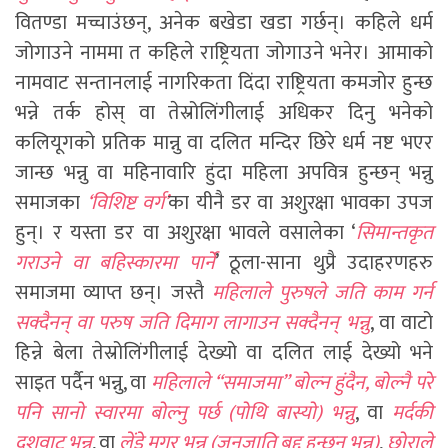
वितण्डा मच्चाउंछन्, अनेक बखेडा खडा गर्छन्। कहिले धर्म
जोगाउने नाममा त कहिले राष्ट्रियता जोगाउने भनेर। आमाको
नामवाट सन्तानलाई नागरिकता दिंदा राष्ट्रियता कमजोर हुन्छ
भन्ने तर्क होस् वा तेस्रोलिंगीलाई अधिकर दिनु भनेको
कलियूगको प्रतिक मान्नु वा दलित मन्दिर छिरे धर्म नष्ट भएर
जान्छ भन्नु वा महिनावारि हुंदा महिला अपवित्र हुन्छन् भन्नु
समाजका
‘विशिष्ट वर्ग’
का यीनै डर वा अशुरक्षा भावका उपज
हुन्। र यस्ता डर वा अशुरक्षा भावले वसालेका ‘
सिमान्तकृत
गराउने वा बहिस्कारमा पार्ने
’ ठूला-साना थुप्रै उदाहरणहरु
समाजमा व्याप्त छन्। जस्तै
महिलाले पुरुषले जति काम गर्न
सक्दैनन् वा परुष जति दिमाग लागाउन सक्दैनन् भन्नु
, वा वाटो
हिन्ने बेला तेस्रोलिंगीलाई देख्यो वा दलित लाई देख्यो भने
साइत पर्दैन भन्नु, वा
महिलाले “समाजमा” बोल्न हुंदैन, बोल्नै परे
पनि सानो स्वारमा बोल्नु पर्छ (पोथि बास्यो) भन्नु
, वा
मर्दकी
दशवाट भन्नु
, वा
लेंडे मगर भन्नु (जनजाति बुद्दु हुन्छन् भन्नु)
,
छोराले