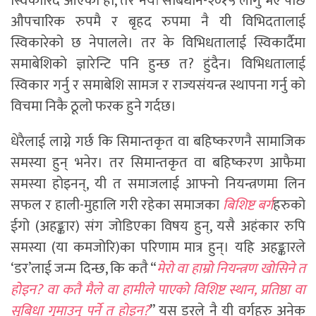
स्विकारिदै आएको हो, तर नयां संबिधान-२०१५ लागु भए पछि
औपचारिक रुपमै र बृहद रुपमा नै यी विभिदतालाई
स्विकारेको छ नेपालले। तर के विभिधतालाई स्विकार्दैमा
समाबेशिको ज्ञारेन्टि पनि हुन्छ त? हुंदैन। विभिधतालाई
स्विकार गर्नु र समाबेशि सामज र राज्यसंयन्त्र स्थापना गर्नु को
विचमा निकै ठूलो फरक हुने गर्दछ।
धेरैलाई लाग्ने गर्छ कि सिमान्तकृत वा बहिष्करणनै सामाजिक
समस्या हुन् भनेर। तर सिमान्तकृत वा बहिष्करण आफैमा
समस्या होइनन्, यी त समाजलाई आफ्नो नियन्त्रणमा लिन
सफल र हाली-मुहालि गरी रहेका समाजका
बिशिष्ट बर्ग
हरुको
ईगो (अहङ्कार) संग जोडिएका विषय हुन्, यसै अहंकार रुपि
समस्या (या कमजोरि)का परिणाम मात्र हुन्। यहि अहङ्कारले
‘डर’लाई जन्म दिन्छ, कि कतै “
मेरो वा हाम्रो नियन्त्रण खोसिने त
होइन? वा कतै मैले वा हामीले पाएको विशिष्ट स्थान, प्रतिष्ठा वा
सुबिधा गुमाउनु पर्ने त होइन?
” यस डरले नै यी वर्गहरु अनेक