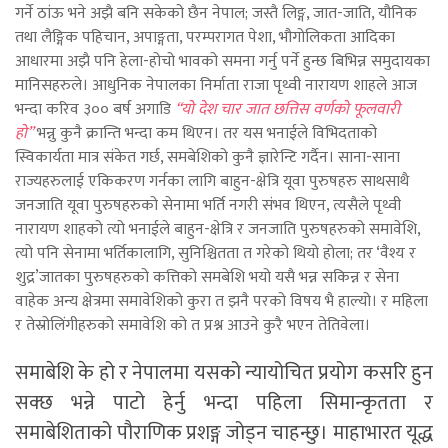
गर्ने ठांऊ भने अझै बनि सकेको छैन नेपाल; जस्तै लिङ्ग, जात-जाति, यौनिक
तथा लैङ्गिक पहिचान, अपाङ्गता, परम्परागत पेशा, भौगोलिकता आदिका
आधारमा अझै पनि हेला-होचो भावको समना गर्नु पर्ने हुन्छ बिभिन्न समुदायका
मानिसहरुले। आधुनिक नेपालका निर्माता राजा पृथ्वी नारायण शाहले आज
भन्दा करिव ३०० बर्ष अगाडि
“यो देश चार जात छत्तिस वर्णको फूलवारी
हो”
भन्नु कुनै क्रान्ति भन्दा कम थिएन। तर यस भनाईले विभिदताको
स्विकार्यता मात्र संकेत गर्छ, समबेशिको कुनै ज्ञारेन्टि गर्दैन। साना-साना
राज्यहरुलाई एकिकरण गर्नका लागि बाहुन-क्षेत्रि यूवा पुरुषहरु साथसाथै
जनजाति यूवा पुरुषहरुको सेनामा भर्ति नगरी संभव थिएन, त्यसैले पृथ्वी
नारायण शाहको त्यो भनाईले बाहुन-क्षेत्रि र जनजाति पुरुषहरुको समावेशि,
त्यो पनि सेनामा भर्तिकालागि, सुनिश्चितता त गरेको थियो होला; तर ‘वैश्य र
शुद्र’जातका पुरुषहरुको कत्तिको समबेशि भयो यसै भन्न सकिन्न र सेना
वाहेक अन्य क्षेत्रमा समावेशिको कुरा त झनै परको विषय भै हाल्यो। र महिला
र तेस्रोलिंगीहरुको समावेशि को त प्रश्न आउने कुरै भएन तेतिवेला।
समाबेशि के हो र नेपालमा यसको न्यायोचित प्रयोग कसरि हुन
सक्छ भन्ने पाटो हेर्नु भन्दा पहिला सिमान्कृतता र
समाबेशिताको पौराणिक प्रशङ्ग जोड्न चाहन्छु। माहाभारत यूद्ध