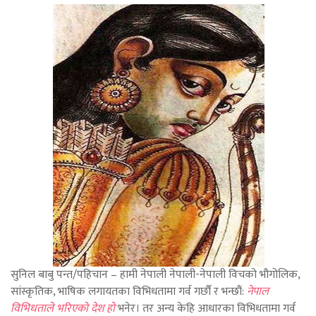
सुनिल बाबु पन्त/पहिचान – हामी नेपाली नेपाली-नेपाली विचको भौगोलिक,
सांस्कृतिक, भाषिक लगायतका विभिधतामा गर्व गर्छौं र भन्छौं:
नेपाल
विभिधताले भरिएको देश हो
भनेर। तर अन्य केहि आधारका विभिधतामा गर्व