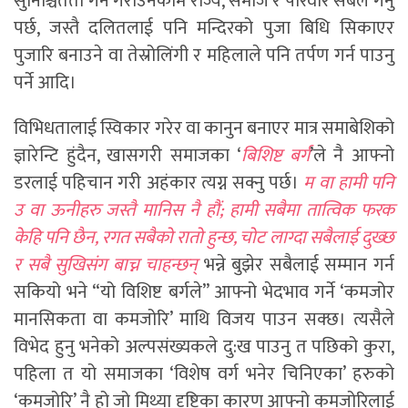
सुनिश्चितता गर्ने गराउनेकाम राज्य, समाज र परिवार सबैले गर्नु
पर्छ, जस्तै दलितलाई पनि मन्दिरको पुजा बिधि सिकाएर
पुजारि बनाउने वा तेस्रोलिंगी र महिलाले पनि तर्पण गर्न पाउनु
पर्ने आदि।
विभिधतालाई स्विकार गरेर वा कानुन बनाएर मात्र समाबेशिको
ज्ञारेन्टि हुंदैन, खासगरी समाजका ‘
बिशिष्ट बर्ग
’ले नै आफ्नो
डरलाई पहिचान गरी अहंकार त्यग्न सक्नु पर्छ।
म वा हामी पनि
उ वा ऊनीहरु जस्तै मानिस नै हौं; हामी सबैमा तात्विक फरक
केहि पनि छैन, रगत सबैको रातो हुन्छ, चोट लाग्दा सबैलाई दुख्छ
र सबै सुखिसंग बाच्न चाहन्छन्
भन्ने बुझेर सबैलाई सम्मान गर्न
सकियो भने “यो विशिष्ट बर्गले” आफ्नो भेदभाव गर्ने ‘कमजोर
मानसिकता वा कमजोरि’ माथि विजय पाउन सक्छ। त्यसैले
विभेद हुनु भनेको अल्पसंख्यकले दु:ख पाउनु त पछिको कुरा,
पहिला त यो समाजका ‘विशेष वर्ग भनेर चिनिएका’ हरुको
‘कमजोरि’ नै हो जो मिथ्या दृष्टिका कारण आफ्नो कमजोरिलाई