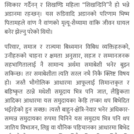
स्विकार गर्दैनन् र शिखण्डि महिला “शिखन्डिनि”नै हो भन्ने
अडानमा रहन्छन्। यस रुडिवादि अडानको परिणाम भिष्म
पितामहले वांण नै वांणको मृत्यू-शैय्यामा वांकि जीवन घायल
बनेर झेल्नु परेको थियो।
परिवार, समाज र राज्यमा बिध्यमान विबिध व्यक्तिहरुको,
उनीहरुको चाहना र क्षमता अनुसार, सहज र सम्मानजनक
सहभागितालाई नै सामान्य अर्थमा समाबेशी भनेर बुझ्न
सकिन्छ। तर समाबेशीता त्यति सरल नभै निकै क्लिष्ट विषय
हो। जस्तै भौगोलिक आधारमा आफूलाई सिमान्तकृत र
बहिष्कृत ठान्ने मधेशी समूदाय भित्र पनि जात, लैङ्गिकता
आदिका आधारमा यस समुदायका केहि तप्का थप बिभेदित
भईरहेको हुन सक्छ। त्यस्तै बाहुन-क्षेत्रि-नेवार भनेर अधिकार-
सम्पन्न समुदायका रुपमा चिनिने यस समुदाय भित्र पनि थप
जातिय विभाजन, लिङ्ग वा यौनिक पहिचानका आधारमा बिभेद