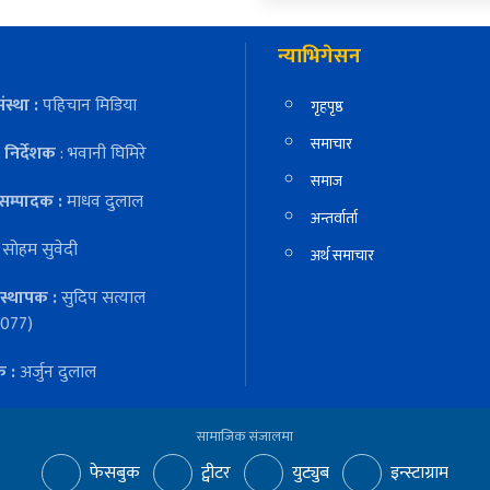
न्याभिगेसन
ंस्था :
पहिचान मिडिया
गृहपृष्ठ
समाचार
निर्देशक
: भवानी घिमिरे
समाज
सम्पादक :
माधव दुलाल
अन्तर्वार्ता
:
सोहम सुवेदी
अर्थ समाचार
स्थापक :
सुदिप सत्याल
077)
क :
अर्जुन दुलाल
सामाजिक संजालमा
फेसबुक
ट्वीटर
युट्युब
इन्स्टाग्राम