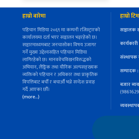
हाम्रो बारेमा
हाम्रो टिम
पहिचान मिडिया २०६९ मा कम्पनी रजिस्ट्रारको
सञ्चालक स
कार्यालयमा दर्ता भएर सञ्चालन भइरहेको छ।
कार्यकारी
सञ्चारमाध्यमबाट जनचासोका विषय उजागर
गर्ने मुख्य उद्देश्यसहित पहिचान मिडिया
संस्थापक 
लागिरहेको छ। मानववेचविखनविरुद्धको
अभियान, लैङ्गिक तथा यौनिक अल्पसङ्ख्यक
सम्पादक 
व्यक्तिको पहिचान र अधिकार तथा प्राकृतिक
विपत्तिबाट बचौँ र बचाऔँ भन्ने सन्देश प्रवाह
बजार ब्यव
गर्दै आएका छौँ।
(9861629
(more…)
व्यवस्थाप