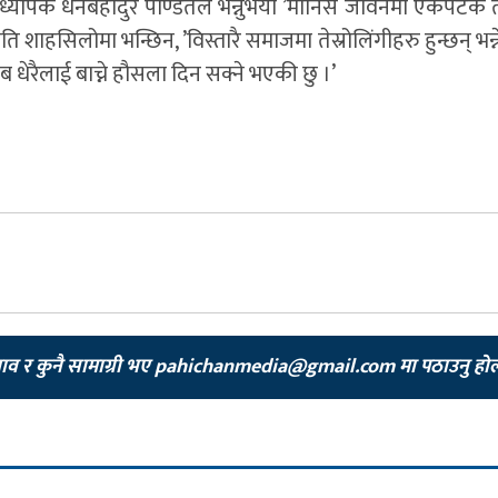
प्राध्यापक धनबहादुर पण्डितले भन्नुभयो ’मानिस जीवनमा एकपटक ते
ोति शाहसिलोमा भन्छिन, ’विस्तारै समाजमा तेस्रोलिंगीहरु हुन्छन् भन्न
 धेरैलाई बाच्ने हौसला दिन सक्ने भएकी छु ।’
झाव र कुनै सामाग्री भए
pahichanmedia@gmail.com
मा पठाउनु हो