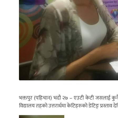
भक्तपुर (पहिचान) भदौ २७ – एउटी केटी जसलाई कुनै वेला
विद्यालय तहको उत्तरार्धमा केटिहरुको डेटिङ् प्रस्ताव द