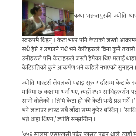
कथा भक्ततपुरकी ज्योति थापा
स्वरुपमै थिइन् । केटा भएर पनि केटाको जस्तो आक्रा
सधै हेप्ने र उडाउने गर्थे भने केटिहरुले विना कुनै तयारी
उनीहरुले पनि केटाहरुले जस्तो हेपेका थिए मलाई थाहा भ
केटिप्रतिको कुनै आकर्षण भने कहिलै नभएको सुनाइन 
ज्योति मास्टर्स लेवलको पढाइ सुरु गर्दासम्म केटाकै स
माविमा छ कक्षामा भर्ना भए, त्यहाँ १५० साथिहरुसँग पढ
सानो बोलेको । तिमि केटा हो की केटी भन्दै प्रश्न गर्थे
भने लजाएर लास्ट सबै जाँदा सम्म कुरेर बस्थिन् । ’साथिह
भन्ने थाहा थिएन,’ ज्योति सम्झन्छिन् ।
’०५६ सालमा एसएलसी पढेर प्लसटु पढ्न थाले, त्यहाँ मलाई