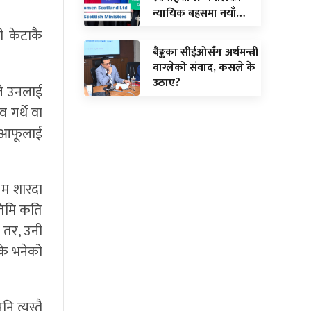
न्यायिक बहसमा नयाँ…
ी केटाकै
बैङ्कका सीईओसँग अर्थमन्त्री
वाग्लेको संवाद, कसले के
उठाए?
ले उनलाई
व गर्थे वा
ले आफूलाई
ा म शारदा
 तिमि कति
े तर, उनी
 के भनेको
ि त्यस्तै