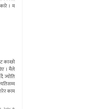
कारे । म
ाट कान्छो
ए । मैले
दै ज्योति
त्यतिसम्म
 गरेर काम