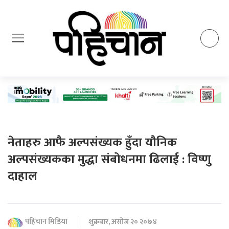
नेताहरु आफै अल्पसंख्यक हुँदा यौनिक
अल्पसंख्यकका मुद्धा संबोधनमा ढिलाई : विष्णु
दाहाल
पहिचान मिडिया
शुक्रबार, असोज २० २०७४