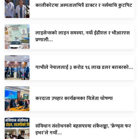
कालीकोटमा अस्पतालभित्रै डाक्टर र नर्समाथि कुटपिट
लाइसेन्सको लाइन समस्या, नयाँ ईडीएल र भीआरएस
प्रणाली…
गाभीले नेपाललाई ३ करोड ९६ लाख डलर बराबरको…
करदाता उपहार कार्यक्रमका विजेता घाेषणा
संविधान संशोधनको बहसपत्रमा शंकैशङ्का, ‘फ्रेण्ड्स फर
इभर’ले गर्यो…