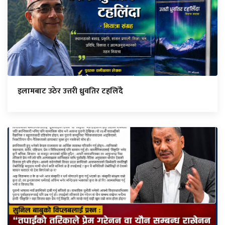
इलामबाट उठेर उत्तरी ध्रुवतिर टहलिँदै