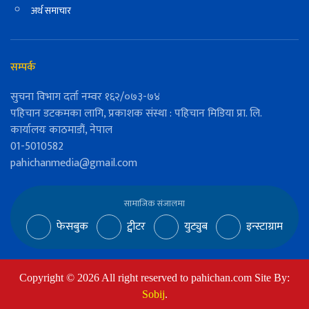
अर्थ समाचार
सम्पर्क
सुचना विभाग दर्ता नम्वर १६२/०७३-७४
पहिचान डटकमका लागि, प्रकाशक संस्था : पहिचान मिडिया प्रा. लि.
कार्यालयः काठमाडौं, नेपाल
01-5010582
pahichanmedia@gmail.com
सामाजिक संजालमा
फेसबुक
ट्वीटर
युट्युब
इन्स्टाग्राम
Copyright ©
2026
All right reserved to pahichan.com Site By:
Sobij
.