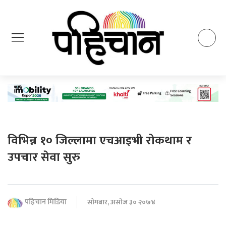
विभिन्न १० जिल्लामा एचआइभी रोकथाम र
उपचार सेवा सुरु
पहिचान मिडिया
सोमबार, असोज ३० २०७४