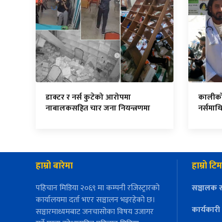
डाक्टर र नर्स कुटेको आरोपमा
कालीकोट
नाबालकसहित चार जना नियन्त्रणमा
नर्समाथ
हाम्रो बारेमा
हाम्रो टिम
पहिचान मिडिया २०६९ मा कम्पनी रजिस्ट्रारको
सञ्चालक स
कार्यालयमा दर्ता भएर सञ्चालन भइरहेको छ।
कार्यकारी
सञ्चारमाध्यमबाट जनचासोका विषय उजागर