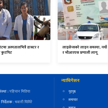
मा अस्पतालभित्रै डाक्टर र
लाइसेन्सको लाइन समस्या, नया
ि कुटपिट
र भीआरएस प्रणाली लागू
न्याभिगेसन
ंस्था :
पहिचान मिडिया
गृहपृष्ठ
समाचार
निर्देशक
: भवानी घिमिरे
समाज