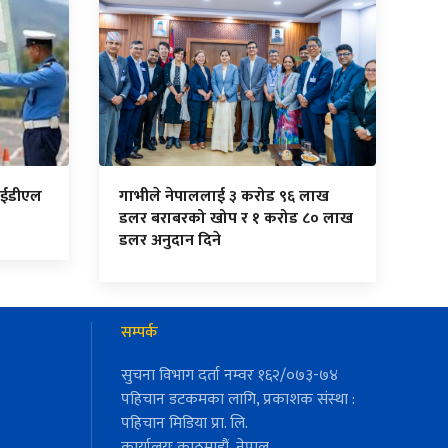
ँ ईडीएल
गाभीले नेपाललाई ३ करोड ९६ लाख
डलर बराबरको खोप र १ करोड ८० लाख
डलर अनुदान दिने
सम्पर्क
सुचना विभाग दर्ता नम्वर १६२/०७३-७४
पहिचान डटकमका लागि, प्रकाशक संस्था :
पहिचान मिडिया प्रा. लि.
कार्यालयः काठमाडौं, नेपाल