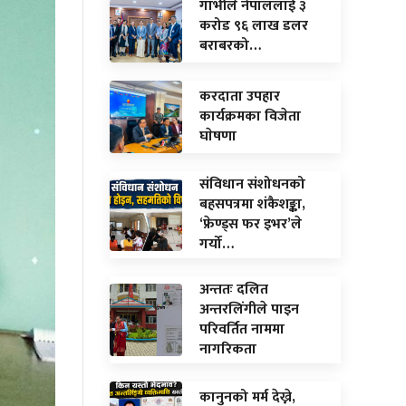
गाभीले नेपाललाई ३
करोड ९६ लाख डलर
बराबरको…
करदाता उपहार
कार्यक्रमका विजेता
घाेषणा
संविधान संशोधनको
बहसपत्रमा शंकैशङ्का,
‘फ्रेण्ड्स फर इभर’ले
गर्यो…
अन्ततः दलित
अन्तरलिंगीले पाइन
परिवर्तित नाममा
नागरिकता
कानुनको मर्म देख्ने,