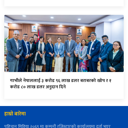
गाभीले नेपाललाई ३ करोड ९६ लाख डलर बराबरको खोप र १
करोड ८० लाख डलर अनुदान दिने
हाम्रो बारेमा
पहिचान मिडिया २०६९ मा कम्पनी रजिस्ट्रारको कार्यालयमा दर्ता भएर