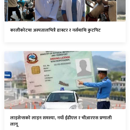
कालीकोटमा अस्पतालभित्रै डाक्टर र नर्समाथि कुटपिट
लाइसेन्सको लाइन समस्या, नयाँ ईडीएल र भीआरएस प्रणाली
लागू