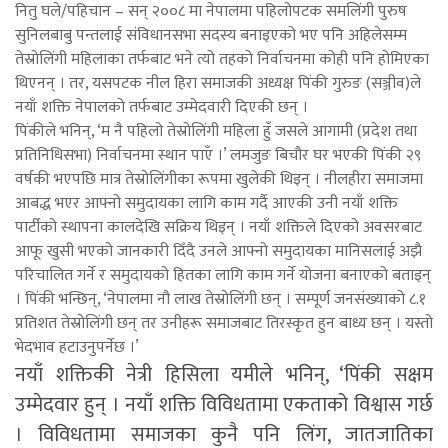
नितु घले/पहिचान – सन् २००८ मा नेपालमा पहिलोपटक समलिंगी पुरुष
सुनिलबाबु पन्तलाई संविधानसभा सदस्य बनाइएको भए पनि अहिलेसम्म
तेस्रोलिंगी महिलाका तर्फबाट भने त्यो तहको निर्वाचनमा कोही पनि होमिएका
थिएनन् । तर, यसपटक नील हिरा समाजकी अध्यक्ष पिंकी गुरुङ (सञ्जीव)ले
नयाँ शक्ति नेपालको तर्फबाट उम्मेदवारी दिएकी छन् ।
पिंकीले भनिन्, ‘म नै पहिलो तेस्रोलिंगी महिला हुँ जसले आगामी (प्रदेश तथा
प्रतिनिधिसभा) निर्वाचनमा स्थान पाएँ ।’ लमजुङ बिचौर घर भएकी पिंकी २९
वर्षकी भएपछि मात्र तेस्रोलिंगीका रूपमा खुलेकी थिइन् । नीलहीरा समाजमा
आबद्ध भएर आफ्नो समुदायका लागि काम गर्दै आएकी उनी नयाँ शक्ति
पार्टीको स्थापना कालदेखि सक्रिय थिइन् । नयाँ शक्तिले दिएको अवसरबाट
आफू खुसी भएको जानकारी दिँदै उनले आफ्नो समुदायका मानिसलाई अझै
परिचालित गर्ने र समुदायको हितका लागि काम गर्ने योजना बनाएको बताइन्
। पिंकी भन्छिन्, ‘नेपालमा नौ लाख तेस्रोलिंगी छन् । सम्पूर्ण जनसंख्याको ८.१
प्रतिशत तेस्रोलिंगी छन् तर उनीहरू समाजबाट तिरस्कृत हुन बाध्य छन् । यस्तो
भेदभाव हटाउनुपर्नेछ ।’
नयाँ शक्तिकी नेत्री हिसिला यमीले भनिन्, ‘पिंकी सक्षम
उम्मेदवार हुन् । नयाँ शक्ति विविधतामा एकताको विश्वास गर्छ
। विविधतामा समाजका कुनै पनि लिंग, जातजातिका