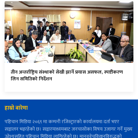
तीन अन्तर्राष्ट्रिय संस्थाको सेखी झार्ने प्रयास असफल, स्पष्टीकरण
लिन समितिको निर्देशन
हाम्रो बारेमा
पहिचान मिडिया २०६९ मा कम्पनी रजिस्ट्रारको कार्यालयमा दर्ता भएर
सञ्चालन भइरहेको छ। सञ्चारमाध्यमबाट जनचासोका विषय उजागर गर्ने मुख्य
उद्देश्यसहित पहिचान मिडिया लागिरहेको छ। मानववेचविखनविरुद्धको