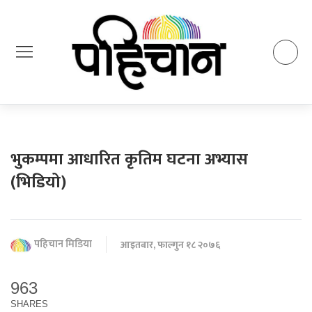
भुकम्पमा आधारित कृतिम घटना अभ्यास
(भिडियो)
पहिचान मिडिया
आइतबार, फाल्गुन १८ २०७६
963
SHARES