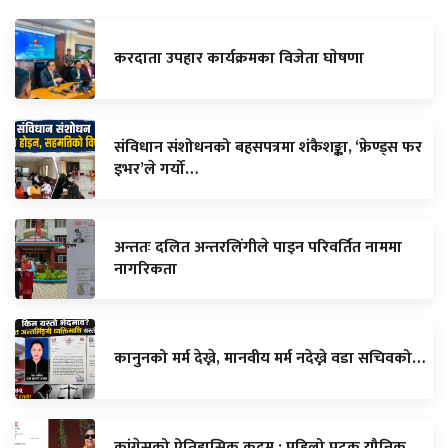
करदाता उपहार कार्यक्रमका विजेता घाेषणा
संविधान संशोधनको बहसपत्रमा शंकैशङ्का, ‘फ्रेण्ड्स फर
इभर’ले गर्यो…
अन्ततः दलित अन्तरलिंगीले पाइन परिवर्तित नाममा
नागरिकता
कानुनको मर्म देख्ने, मानवीय मर्म नदेख्ने वडा सचिवको…
कांग्रेसको ऐतिहासिक कदम : पहिलो पटक यौनिक