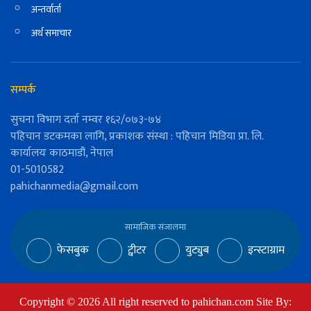
अन्तर्वार्ता
अर्थ समाचार
सम्पर्क
सुचना विभाग दर्ता नम्वर १६२/०७३-७४
पहिचान डटकमका लागि, प्रकाशक संस्था : पहिचान मिडिया प्रा. लि.
कार्यालयः काठमाडौं, नेपाल
01-5010582
pahichanmedia@gmail.com
सामाजिक संजालमा
फेसबुक
ट्वीटर
युट्युब
इन्स्टाग्राम
Copyright ©
2026
All right reserved to pahichan.com Site By: