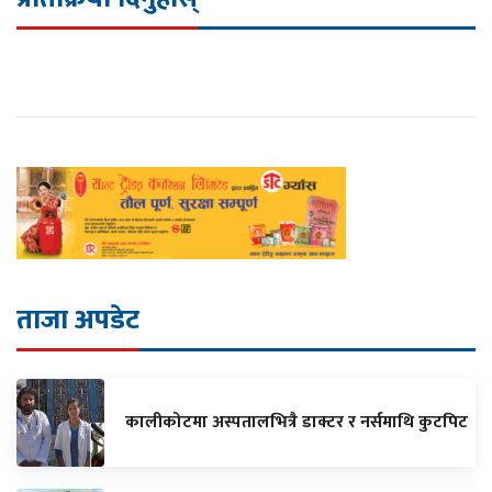
ताजा अपडेट
कालीकोटमा अस्पतालभित्रै डाक्टर र नर्समाथि कुटपिट