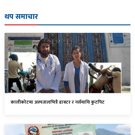
थप समाचार
कालीकोटमा अस्पतालभित्रै डाक्टर र नर्समाथि कुटपिट