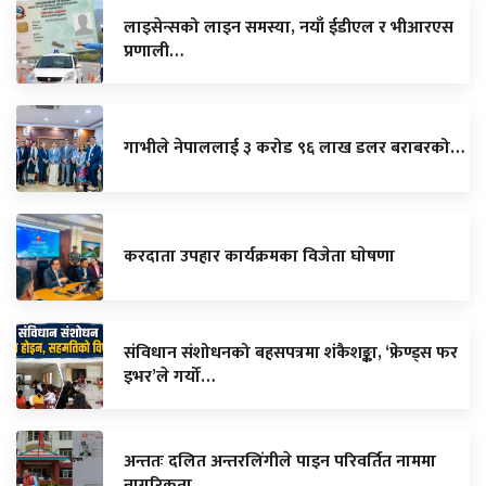
लाइसेन्सको लाइन समस्या, नयाँ ईडीएल र भीआरएस
प्रणाली…
गाभीले नेपाललाई ३ करोड ९६ लाख डलर बराबरको…
करदाता उपहार कार्यक्रमका विजेता घाेषणा
संविधान संशोधनको बहसपत्रमा शंकैशङ्का, ‘फ्रेण्ड्स फर
इभर’ले गर्यो…
अन्ततः दलित अन्तरलिंगीले पाइन परिवर्तित नाममा
नागरिकता