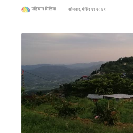
पहिचान मिडिया
सोमबार, मंसिर १९ २०७९