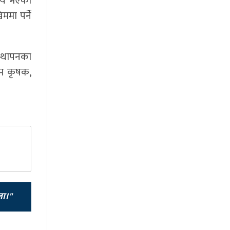
विषय भएको
ममा पर्ने
स्थापनका
आम कृषक,
ला।"