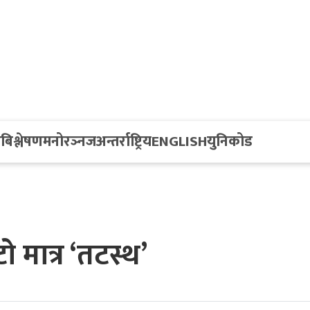
य
बिश्लेषण
मनोरञ्नज
अन्तर्राष्ट्रिय
ENGLISH
युनिकोड
 मात्र ‘तटस्थ’