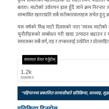
कृषि विभागका महानिर्देशक डा. रेवती रमण पौडेलले माट
बताए। माटोको उर्वरापन ह्रास हुँदै जाने क्रम निरन्तर
सम्भावित खतराप्रति सबै सरोकारवालाहरू सचेत हुनु अप
यस वर्षको विश्व माटो दिवसको नारा ‘स्वस्थ माटोक
चुनौतीहरूको सम्बोधन गरी खाद्य उत्पादन बढाउन र म
समाजका सबै वर्ग, तह र तप्कालाई उत्प्रेरित र प्रोत्साह
समाचार शेयर गर्नुहोस्
1.2k
SHARES
"पहिचानमा प्रकाशित सामाग्रीबारे प्रतिक्रिया, सल्लाह, सु
प्रतिक्रिया दिनुहोस्