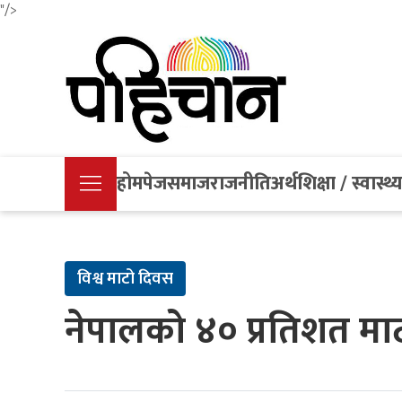
"/>
होमपेज
समाज
राजनीति
अर्थ
शिक्षा / स्वास्थ्
विश्व माटो दिवस
नेपालको ४० प्रतिशत माटो