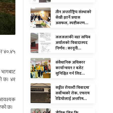
तीन अन्तर्राष्ट्रिय संस्थाको
सेखी झार्ने प्रयास
असफल, स्पष्टीकरण…
जलजलाकी वडा सचिव
अर्यालको विवादास्पद
निर्णय : कानूनी…
 र ४०.४५
संवैधानिक अधिकार
कार्यान्वयन र बजेट
न भागबाट
सुनिश्चित गर्न लिड…
एको छ। ४१
सङ्गीत रोयल्टी विवादमा
सर्वोच्चको रोक, एफएम
नु आवश्यक
रेडियोलाई अन्तरिम…
लिएको छ।
जैविक लिङ्ग कि