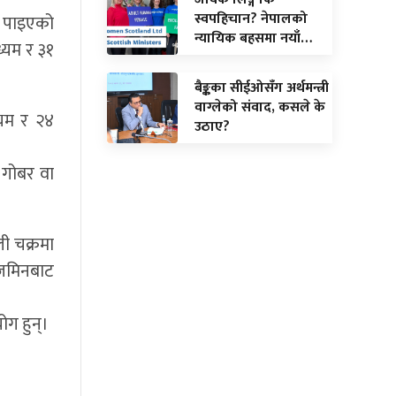
स्वपहिचान? नेपालको
ो पाइएको
न्यायिक बहसमा नयाँ…
ध्यम र ३१
बैङ्कका सीईओसँग अर्थमन्त्री
वाग्लेको संवाद, कसले के
्यम र २४
उठाए?
। गोबर वा
ी चक्रमा
 जमिनबाट
ोग हुन्।