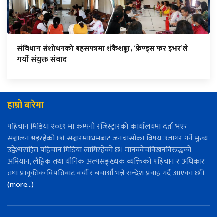
संविधान संशोधनको बहसपत्रमा शंकैशङ्का, ‘फ्रेण्ड्स फर इभर’ले
गर्यो संयुक्त संवाद
हाम्रो बारेमा
पहिचान मिडिया २०६९ मा कम्पनी रजिस्ट्रारको कार्यालयमा दर्ता भएर
सञ्चालन भइरहेको छ। सञ्चारमाध्यमबाट जनचासोका विषय उजागर गर्ने मुख्य
उद्देश्यसहित पहिचान मिडिया लागिरहेको छ। मानववेचविखनविरुद्धको
अभियान, लैङ्गिक तथा यौनिक अल्पसङ्ख्यक व्यक्तिको पहिचान र अधिकार
तथा प्राकृतिक विपत्तिबाट बचौँ र बचाऔँ भन्ने सन्देश प्रवाह गर्दै आएका छौँ।
(more…)