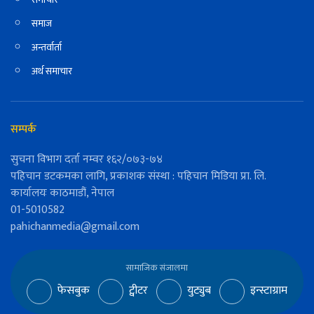
समाज
अन्तर्वार्ता
अर्थ समाचार
सम्पर्क
सुचना विभाग दर्ता नम्वर १६२/०७३-७४
पहिचान डटकमका लागि, प्रकाशक संस्था : पहिचान मिडिया प्रा. लि.
कार्यालयः काठमाडौं, नेपाल
01-5010582
pahichanmedia@gmail.com
सामाजिक संजालमा
फेसबुक
ट्वीटर
युट्युब
इन्स्टाग्राम