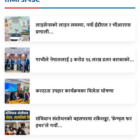
लाइसेन्सको लाइन समस्या, नयाँ ईडीएल र भीआरएस
प्रणाली…
गाभीले नेपाललाई ३ करोड ९६ लाख डलर बराबरको…
करदाता उपहार कार्यक्रमका विजेता घाेषणा
संविधान संशोधनको बहसपत्रमा शंकैशङ्का, ‘फ्रेण्ड्स फर
इभर’ले गर्यो…