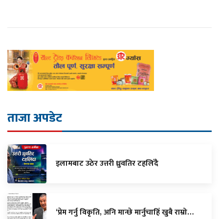
ताजा अपडेट
इलामबाट उठेर उत्तरी ध्रुवतिर टहलिँदै
‘प्रेम गर्नु विकृति, अनि मान्छे मार्नुचाहिँ खुबै राम्रो…