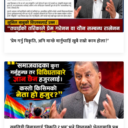
‘प्रेम गर्नु विकृति, अनि मान्छे मार्नुचाहिँ खुबै राम्रो काम होला?’
समलिङ्गी विवाहलाई ‘विकृति र भ्रम’ भन्ने विप्लवको चेतनामाथि प्रश्न