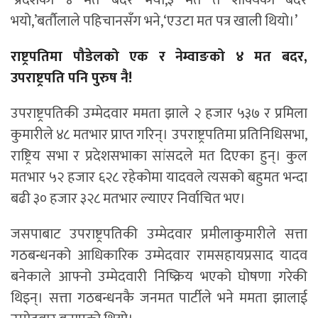
‘प्रदेशको ४ मत बदर भयो,३ मत त शाक्यको बदर
भयो,’बर्तौलाले पहिचानसँग भने,‘एउटा मत पत्र खाली थियो।’
राष्ट्रपतिमा पौडेलको एक र नेम्वाङको ४ मत बदर,
उपराष्ट्रपति पनि पुरुष नै!
उपराष्ट्रपतिकी उम्मेदवार ममता झाले २ हजार ५३७ र प्रमिला
कुमारीले ४८ मतभार प्राप्त गरिन्। उपराष्ट्रपतिमा प्रतिनिधिसभा,
राष्ट्रिय सभा र प्रदेशसभाका सांसदले मत दिएका हुन्। कुल
मतभार ५२ हजार ६२८ रहेकोमा यादवले त्यसको बहुमत भन्दा
बढी ३० हजार ३२८ मतभार ल्याएर निर्वाचित भए।
जसपाबाट उपराष्ट्रपतिकी उम्मेदवार प्रमीलाकुमारीले सत्ता
गठबन्धनको आधिकारिक उम्मेदवार रामसहायप्रसाद यादव
बनेकाले आफ्नो उम्मेदवारी निष्क्रिय भएको घोषणा गरेकी
थिइन्। सत्ता गठबन्धनकै जनमत पार्टीले भने ममता झालाई