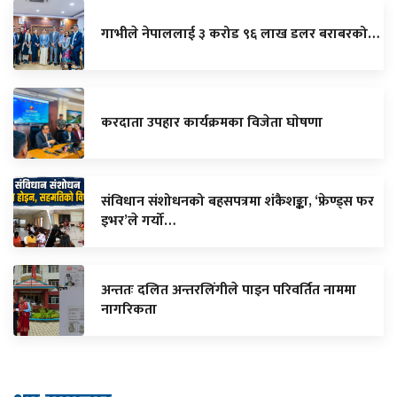
गाभीले नेपाललाई ३ करोड ९६ लाख डलर बराबरको…
करदाता उपहार कार्यक्रमका विजेता घाेषणा
संविधान संशोधनको बहसपत्रमा शंकैशङ्का, ‘फ्रेण्ड्स फर
इभर’ले गर्यो…
अन्ततः दलित अन्तरलिंगीले पाइन परिवर्तित नाममा
नागरिकता