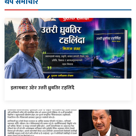
थप समाचार
इलामबाट उठेर उत्तरी ध्रुवतिर टहलिँदै