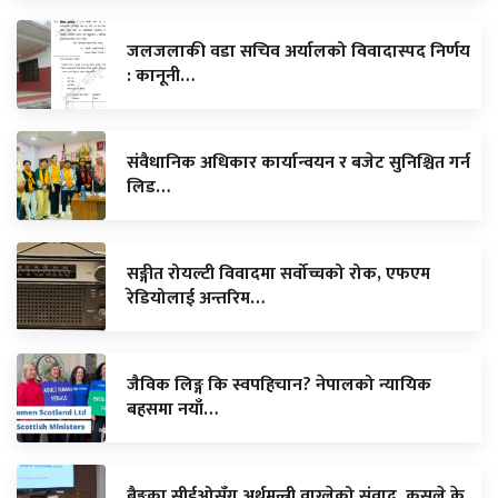
जलजलाकी वडा सचिव अर्यालको विवादास्पद निर्णय
: कानूनी…
संवैधानिक अधिकार कार्यान्वयन र बजेट सुनिश्चित गर्न
लिड…
सङ्गीत रोयल्टी विवादमा सर्वोच्चको रोक, एफएम
रेडियोलाई अन्तरिम…
जैविक लिङ्ग कि स्वपहिचान? नेपालको न्यायिक
बहसमा नयाँ…
बैङ्कका सीईओसँग अर्थमन्त्री वाग्लेको संवाद, कसले के