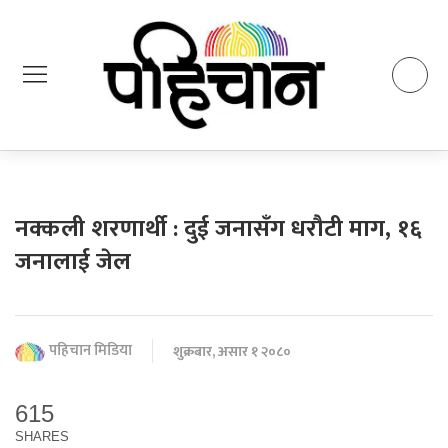
नक्कली शरणार्थी : दुई जनासँग धरौटी माग, १६
जनालाई जेल
पहिचान मिडिया
शुक्रबार, असार १ २०८०
615
SHARES