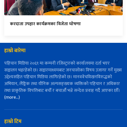
करदाता उपहार कार्यक्रमका विजेता घाेषणा
हाम्रो बारेमा
पहिचान मिडिया २०६९ मा कम्पनी रजिस्ट्रारको कार्यालयमा दर्ता भएर
सञ्चालन भइरहेको छ। सञ्चारमाध्यमबाट जनचासोका विषय उजागर गर्ने मुख्य
उद्देश्यसहित पहिचान मिडिया लागिरहेको छ। मानववेचविखनविरुद्धको
अभियान, लैङ्गिक तथा यौनिक अल्पसङ्ख्यक व्यक्तिको पहिचान र अधिकार
तथा प्राकृतिक विपत्तिबाट बचौँ र बचाऔँ भन्ने सन्देश प्रवाह गर्दै आएका छौँ।
(more…)
हाम्रो टिम