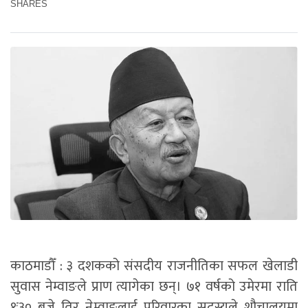
SHARES
काठमाडौँ : ३ दशकको संसदीय राजनीतिका सफल खेलाडी
सुवास नेम्वाङले प्राण त्यागेका छन्। ७१ वर्षको उमेरमा राति
१ः३० बजे तिर नेम्वाङलाई परिवारका सदस्यले शौचालयमा