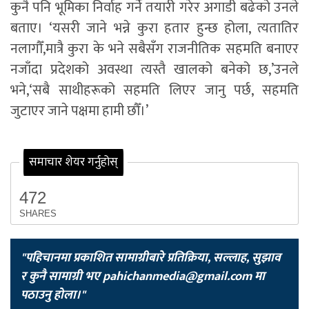
कुनै पनि भूमिका निर्वाह गर्ने तयारी गरेर अगाडी बढेको उनले
बताए। ‘यसरी जाने भन्ने कुरा हतार हुन्छ होला, त्यतातिर
नलागौँ,मात्रै कुरा के भने सबैसँग राजनीतिक सहमति बनाएर
नजाँदा प्रदेशको अवस्था त्यस्तै खालको बनेको छ,’उनले
भने,‘सबै साथीहरूको सहमति लिएर जानु पर्छ, सहमति
जुटाएर जाने पक्षमा हामी छौँ।’
समाचार शेयर गर्नुहोस्
472
SHARES
"पहिचानमा प्रकाशित सामाग्रीबारे प्रतिक्रिया, सल्लाह, सुझाव
र कुनै सामाग्री भए
pahichanmedia@gmail.com
मा
पठाउनु होला।"