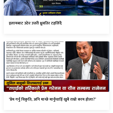
इलामबाट उठेर उत्तरी ध्रुवतिर टहलिँदै
‘प्रेम गर्नु विकृति, अनि मान्छे मार्नुचाहिँ खुबै राम्रो काम होला?’