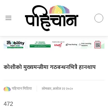
कोशीको मुख्यमन्त्रीमा गठबन्धनभित्रै हानथाप
पहिचान मिडिया
सोमबार, असोज २२ २०८०
472