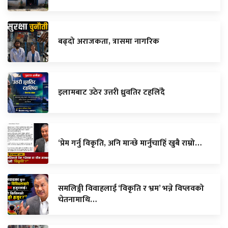
बढ्दो अराजकता, त्रासमा नागरिक
इलामबाट उठेर उत्तरी ध्रुवतिर टहलिँदै
‘प्रेम गर्नु विकृति, अनि मान्छे मार्नुचाहिँ खुबै राम्रो…
समलिङ्गी विवाहलाई ‘विकृति र भ्रम’ भन्ने विप्लवको
चेतनामाथि…