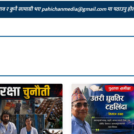
झाव र कुनै सामाग्री भए
pahichanmedia@gmail.com
मा पठाउनु हो