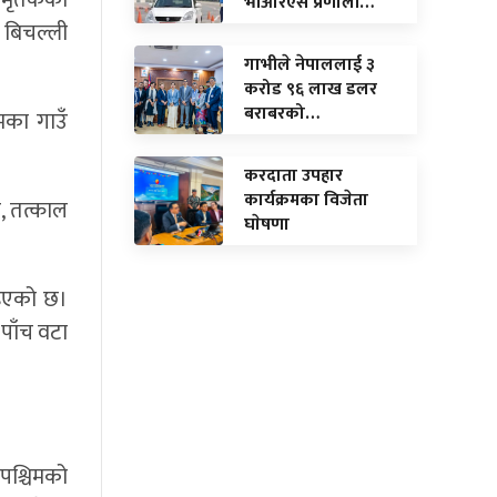
ेर मृतकको
भीआरएस प्रणाली…
बिचल्ली
गाभीले नेपाललाई ३
करोड ९६ लाख डलर
बराबरको…
मका गाउँ
करदाता उपहार
कार्यक्रमका विजेता
र, तत्काल
घाेषणा
ाइएको छ।
 पाँच वटा
श्चिमको