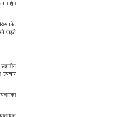
ुम पश्चिम
आठविसकोट
ने घाइते
च सङ्घीय
को उपचार
 उपचारका
ो यातायात