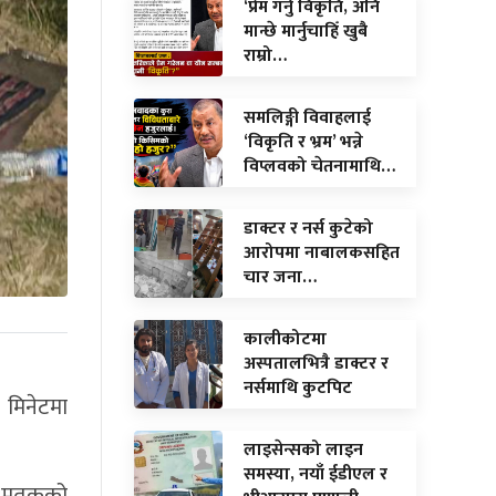
‘प्रेम गर्नु विकृति, अनि
मान्छे मार्नुचाहिँ खुबै
राम्रो…
समलिङ्गी विवाहलाई
‘विकृति र भ्रम’ भन्ने
विप्लवको चेतनामाथि…
डाक्टर र नर्स कुटेको
आरोपमा नाबालकसहित
चार जना…
कालीकोटमा
अस्पतालभित्रै डाक्टर र
नर्समाथि कुटपिट
 मिनेटमा
लाइसेन्सको लाइन
समस्या, नयाँ ईडीएल र