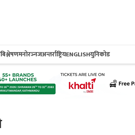
य
बिश्लेषण
मनोरञ्नज
अन्तर्राष्ट्रिय
ENGLISH
युनिकोड
ी