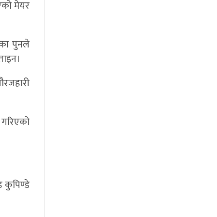
एको मेयर
का पुनले
बताइन।
चौरजहारी
ण गरिएको
कुपिण्डे