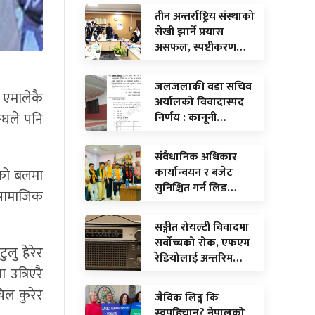
तीन अन्तर्राष्ट्रिय संस्थाको
सेखी झार्ने प्रयास
असफल, स्पष्टीकरण…
जलजलाकी वडा सचिव
े एमालेकै
अर्यालको विवादास्पद
ङ्घले पनि
निर्णय : कानूनी…
संवैधानिक अधिकार
कार्यान्वयन र बजेट
नको बलमा
सुनिश्चित गर्न लिड…
 सामाजिक
सङ्गीत रोयल्टी विवादमा
सर्वोच्चको रोक, एफएम
लु हेरेर
रेडियोलाई अन्तरिम…
 उत्रिएरै
िल कुरेर
जैविक लिङ्ग कि
स्वपहिचान? नेपालको