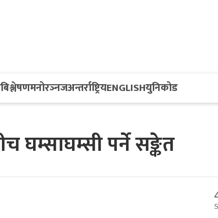
य
बिश्लेषण
मनोरञ्नज
अन्तर्राष्ट्रिय
ENGLISH
युनिकोड
च घम्साघम्सी पर्ने सङ्केत