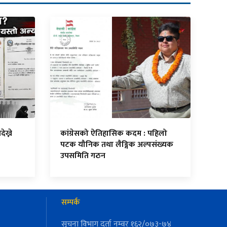
ेख्ने
कांग्रेसको ऐतिहासिक कदम : पहिलो
पटक यौनिक तथा लैङ्गिक अल्पसंख्यक
उपसमिति गठन
सम्पर्क
सुचना विभाग दर्ता नम्वर १६२/०७३-७४