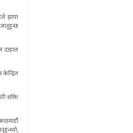
िले झापा
जानुहुन्छ
मल दाहाल
केन्द्रित
ारी शक्ति
‘काठमाडौं
हुन्थ्यो,