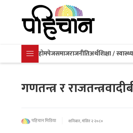
होमपेज
समाज
राजनीति
अर्थ
शिक्षा / स्वास्थ्
गणतन्त्र र राजतन्त्रवादीबी
पहिचान मिडिया
शनिबार, मंसिर २ २०८०