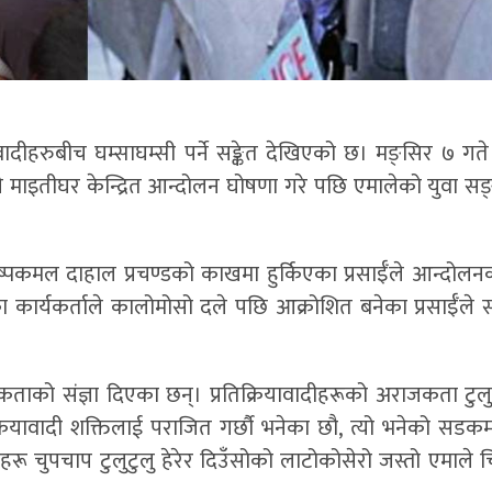
्रवादीहरुबीच घम्साघम्सी पर्ने सङ्केत देखिएको छ। मङ्सिर ७ गत
साईँले माइतीघर केन्द्रित आन्दोलन घोषणा गरे पछि एमालेको युवा स
पुष्पकमल दाहाल प्रचण्डको काखमा हुर्किएका प्रसाईँले आन्दोल
का कार्यकर्ताले कालोमोसो दले पछि आक्रोशित बनेका प्रसाईँले
ाको संज्ञा दिएका छन्। प्रतिक्रियावादीहरूको अराजकता टुलुटु
िक्रियावादी शक्तिलाई पराजित गर्छौ भनेका छौ, त्यो भनेको सडकमा
ू चुपचाप टुलुटुलु हेरेर दिउँसोको लाटोकोसेरो जस्तो एमाले च