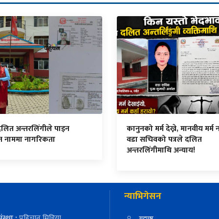
दलित अन्तरलिंगीले पाइन
कानुनको मर्म देख्ने, मानवीय मर्म नद
ित नाममा नागरिकता
वडा सचिवको पत्रले दलित
अन्तरलिंगीमाथि अन्याय!
न्याभिगेसन
ंस्था :
पहिचान मिडिया
गृहपृष्ठ