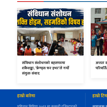
संविधान संशोधनको बहसपत्रमा
अन्ततः 
शंकैशङ्का, ‘फ्रेण्ड्स फर इभर’ले गर्यो
परिवर्त
संयुक्त संवाद
हाम्रो बारेमा
हाम्रो टिम
पहिचान मिडिया २०६९ मा कम्पनी रजिस्ट्रारको
सञ्चालक स