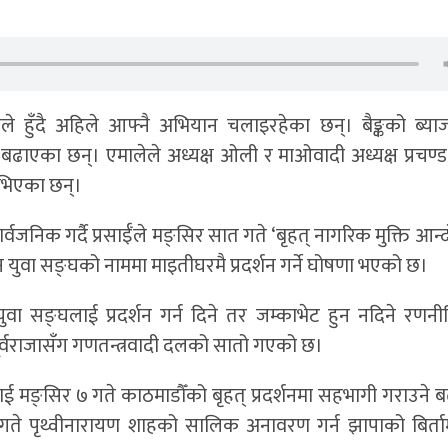
ले हुँदै अहिले आफ्नै अभियान चलाइरहेका छन्। बैङ्कको ब्या
बढाएका छन्। एमालेले अध्यक्ष ओली र माओवादी अध्यक्ष प्रचण्ड 
उभिएका छन्।
वजनिक गर्दै प्रसाईँले मङ्सिर सात गते ‘बृहत् नागरिक मुक्ति आन
न युवा सङ्घको नाममा माइतीघरमै प्रदर्शन गर्ने घोषणा भएको छ।
युवा सङ्घलाई प्रदर्शन गर्न दिने तर जम्काभेट हुन नदिने रणनीत
 पूर्वराजासँग गणतन्त्रवादी दलको सातो गएको छ।
्र शाहलाई मङ्सिर ७ गते काठमाडौँको बृहत् प्रदर्शनमा सहभागी गराउने
 ९ गते पृथ्वीनारायण शाहको सालिक अनावरण गर्न झापाको बिर्ता