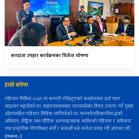
करदाता उपहार कार्यक्रमका विजेता घाेषणा
हाम्रो बारेमा
पहिचान मिडिया २०६९ मा कम्पनी रजिस्ट्रारको कार्यालयमा दर्ता भएर
सञ्चालन भइरहेको छ। सञ्चारमाध्यमबाट जनचासोका विषय उजागर गर्ने मुख्य
उद्देश्यसहित पहिचान मिडिया लागिरहेको छ। मानववेचविखनविरुद्धको
अभियान, लैङ्गिक तथा यौनिक अल्पसङ्ख्यक व्यक्तिको पहिचान र अधिकार
तथा प्राकृतिक विपत्तिबाट बचौँ र बचाऔँ भन्ने सन्देश प्रवाह गर्दै आएका छौँ।
(more…)