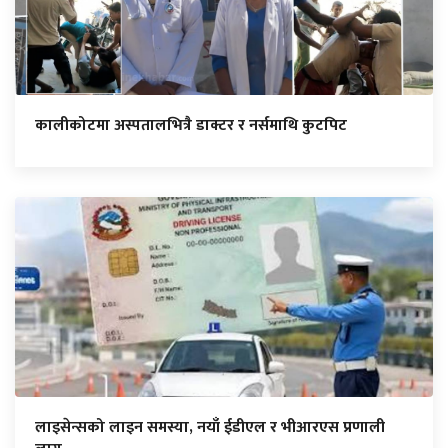
कालीकोटमा अस्पतालभित्रै डाक्टर र नर्समाथि कुटपिट
लाइसेन्सको लाइन समस्या, नयाँ ईडीएल र भीआरएस प्रणाली