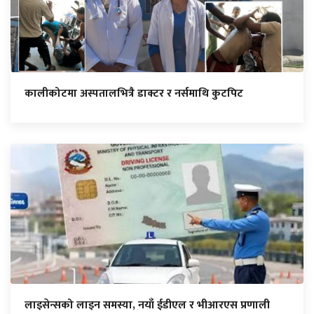
कालीकोटमा अस्पतालभित्रै डाक्टर र नर्समाथि कुटपिट
लाइसेन्सको लाइन समस्या, नयाँ ईडीएल र भीआरएस प्रणाली