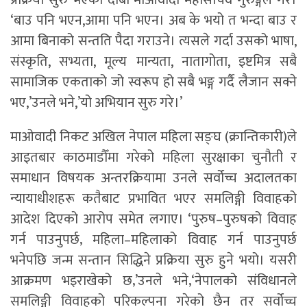
प्रक्रिया सुरु भएको दाबी माओवादी महासचिव गुरुङ्गले गरे।
‘बाउ पनि भएन,आमा पनि भएन। अब के भयो त भन्दा बाउ र
आमा बिनाको सन्तति पैदा गराउने। त्यसले गर्दा उसको भाषा,
संस्कृति, सभ्यता, मूल्य मान्यता, नातागोता, इष्टमित्र सबै
सामाजिक एकताको जो स्वरूप हो सबै भङ्ग गर्दै लैजान सक्ने
भए,’उनले भने,’यो अभियान सुरु गरे।’
माओवादी निकट अखिल नेपाल महिला सङ्घ (क्रान्तिकारी)ले
आइतबार काठमाडौँमा गरेको महिला सुरक्षाका चुनौती र
समाधान विषयक अन्तरक्रियामा उनले सर्वोच्च अदालतका
न्यायाधीशहरू कतैबाट प्रभावित भएर समलिङ्गी विवाहको
आदेश दिएको आरोप समेत लगाए। ‘पुरुष–पुरुषको विवाह
गर्न पाउनुपर्छ‚ महिला–महिलाको विवाह गर्न पाउनुपर्छ
भनेपछि जन्म सन्तान सिद्धिने प्रक्रिया सुरु हुने भयो। यसरी
आक्रमण भइराखेको छ‚’उनले भने‚‘नेपालको संविधानले
समलिङ्गी विवाहको परिकल्पना गरेको छैन तर सर्वोच्च