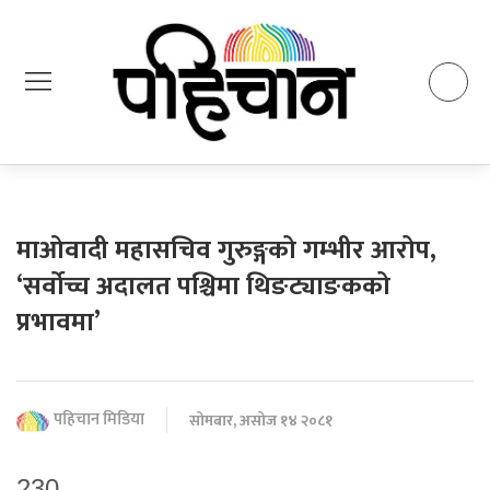
माओवादी महासचिव गुरुङ्गको गम्भीर आरोप,
‘सर्वोच्च अदालत पश्चिमा थिङट्याङकको
प्रभावमा’
पहिचान मिडिया
सोमबार, असोज १४ २०८१
230