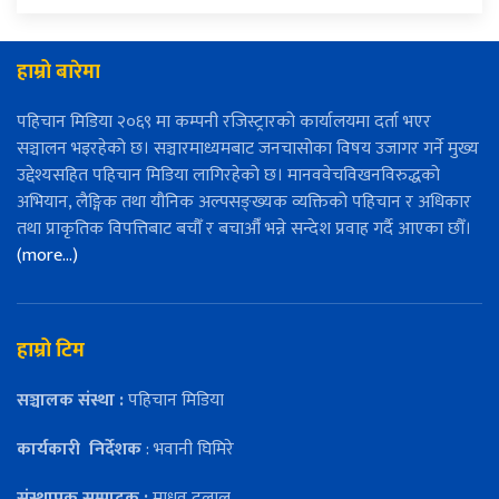
हाम्रो बारेमा
पहिचान मिडिया २०६९ मा कम्पनी रजिस्ट्रारको कार्यालयमा दर्ता भएर
सञ्चालन भइरहेको छ। सञ्चारमाध्यमबाट जनचासोका विषय उजागर गर्ने मुख्य
उद्देश्यसहित पहिचान मिडिया लागिरहेको छ। मानववेचविखनविरुद्धको
अभियान, लैङ्गिक तथा यौनिक अल्पसङ्ख्यक व्यक्तिको पहिचान र अधिकार
तथा प्राकृतिक विपत्तिबाट बचौँ र बचाऔँ भन्ने सन्देश प्रवाह गर्दै आएका छौँ।
(more…)
हाम्रो टिम
सञ्चालक संस्था :
पहिचान मिडिया
कार्यकारी
निर्देशक
: भवानी घिमिरे
संस्थापक सम्पादक :
माधव दुलाल