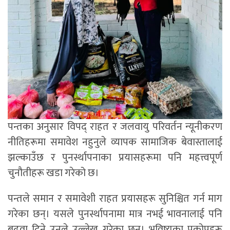
पन्तका अनुसार विपद् राहत र जलवायु परिवर्तन न्यूनीकरण
नीतिहरूमा समावेश नहुनुले व्यापक सामाजिक बेवास्तालाई
झल्काउँछ र पुनर्स्थापनाका प्रयासहरूमा पनि महत्त्वपूर्ण
चुनौतीहरू खडा गरेको छ।
पन्तले समान र समावेशी राहत प्रयासहरू सुनिश्चित गर्न माग
गरेका छन्। यसले पुनर्स्थापनामा मात्र नभई भावनालाई पनि
बढवा दिने उनले उल्लेख गरेका छन्। भविष्यका प्रकोपहरू