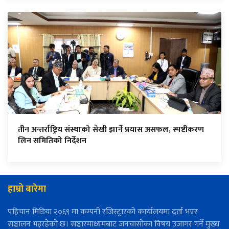
तीन अन्तर्राष्ट्रिय संस्थाको सेखी झार्ने प्रयास असफल, स्पष्टीकरण
लिन समितिको निर्देशन
हाम्रो बारेमा
पहिचान मिडिया २०६९ मा कम्पनी रजिस्ट्रारको कार्यालयमा दर्ता भएर
सञ्चालन भइरहेको छ। सञ्चारमाध्यमबाट जनचासोका विषय उजागर गर्ने मुख्य