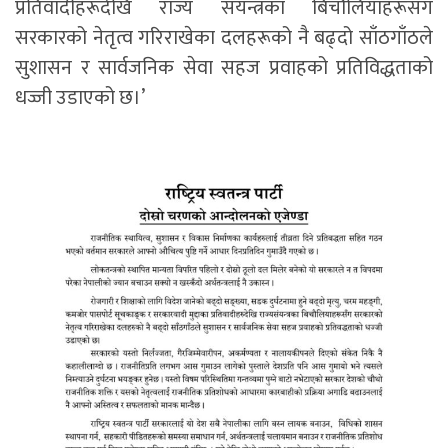
प्रतिवादीहरूदेखि राज्य संयन्त्रका बिचौलियाहरूसँग
सरकारको नेतृत्व गरिराखेका दलहरूको नै बढ्‌दो साँठगाँठले
सुशासन र सार्वजनिक सेवा सहज प्रवाहको प्रतिविद्धताको
धज्जी उडाएको छ।’