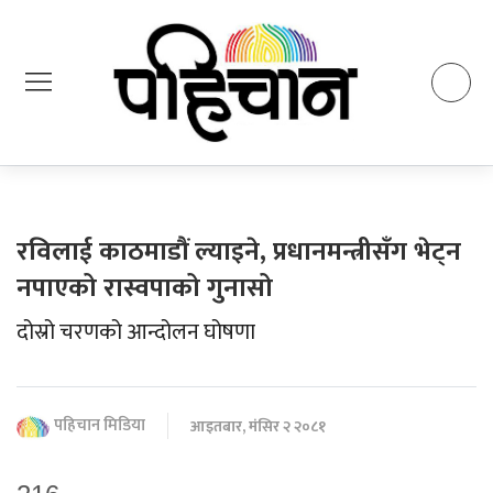
रविलाई काठमाडौं ल्याइने, प्रधानमन्त्रीसँग भेट्न
नपाएको रास्वपाको गुनासो
दोस्रो चरणको आन्दोलन घोषणा
पहिचान मिडिया
आइतबार, मंसिर २ २०८१