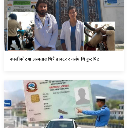
कालीकोटमा अस्पतालभित्रै डाक्टर र नर्समाथि कुटपिट