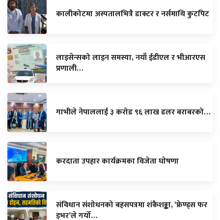
कालीकोटमा अस्पतालभित्रै डाक्टर र नर्समाथि कुटपिट
लाइसेन्सको लाइन समस्या, नयाँ ईडीएल र भीआरएस
प्रणाली…
गाभीले नेपाललाई ३ करोड ९६ लाख डलर बराबरको…
करदाता उपहार कार्यक्रमका विजेता घाेषणा
संविधान संशोधनको बहसपत्रमा शंकैशङ्का, ‘फ्रेण्ड्स फर
इभर’ले गर्यो…