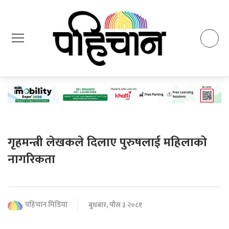
गृहमन्त्री लेखकले दिलाए पुरुषलाई महिलाको
नागरिकता
पहिचान मिडिया
बुधबार, पौस ३ २०८१