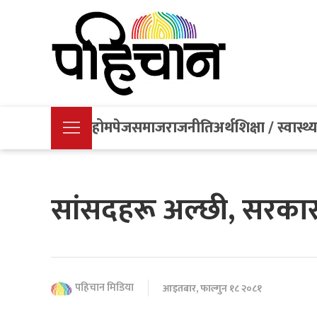
होमपेज
समाज
राजनीति
अर्थ
शिक्षा / स्वास्थ्
सांसदहरू अल्छी, सरकार
पहिचान मिडिया
आइतबार, फाल्गुन १८ २०८१