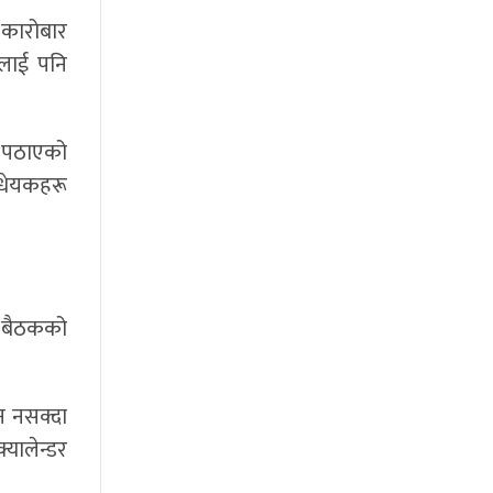
 कारोबार
नलाई पनि
मा पठाएको
धेयकहरू
ो बैठकको
िन नसक्दा
यालेन्डर