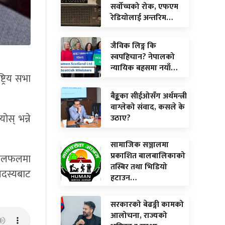
सर्वोच्चको रोक, एफएम
रेडियोलाई अन्तरिम…
जैविक लिङ्ग कि
स्वपहिचान? नेपालको
न्यायिक बहसमा नयाँ…
्रिय सभा
बैङ्कका सीईओसँग अर्थमन्त्री
वाग्लेको संवाद, कसले के
स् भन्ने
उठाए?
सामाजिक सञ्जालमा
प्रकाशित बालबालिकाको
ो छलफलमा
तस्बिर तथा भिडियो
सदस्यबाट
हटाउन…
सरकारको बेढङ्गी कामको
आलोचना, राज्यको