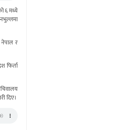
 ६ मध्ये
नभुल्लमा
 नेपाल र
श फिर्ता
 सचिवालय
ारी दिए।