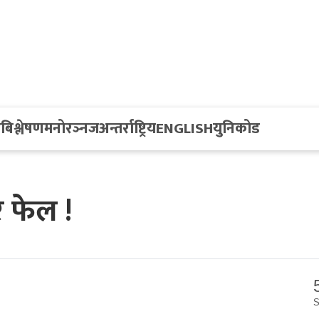
य
बिश्लेषण
मनोरञ्नज
अन्तर्राष्ट्रिय
ENGLISH
युनिकोड
 फेल !