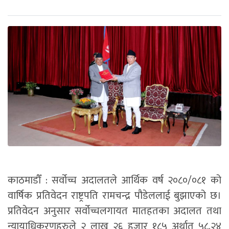
काठमाडौँ : सर्वोच्च अदालतले आर्थिक वर्ष २०८०/०८१ को
वार्षिक प्रतिवेदन राष्ट्रपति रामचन्द्र पौडेललाई बुझाएको छ।
प्रतिवेदन अनुसार सर्वोच्चलगायत मातहतका अदालत तथा
न्यायाधिकरणहरुले २ लाख २६ हजार १८५ अर्थात् ५८.२४