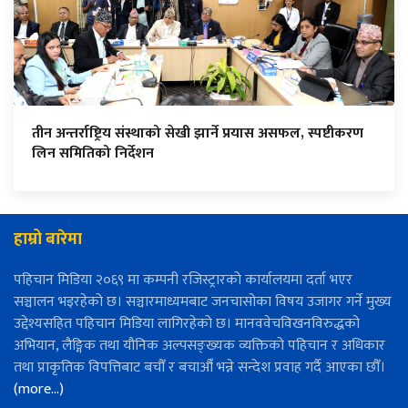
तीन अन्तर्राष्ट्रिय संस्थाको सेखी झार्ने प्रयास असफल, स्पष्टीकरण
लिन समितिको निर्देशन
हाम्रो बारेमा
पहिचान मिडिया २०६९ मा कम्पनी रजिस्ट्रारको कार्यालयमा दर्ता भएर
सञ्चालन भइरहेको छ। सञ्चारमाध्यमबाट जनचासोका विषय उजागर गर्ने मुख्य
उद्देश्यसहित पहिचान मिडिया लागिरहेको छ। मानववेचविखनविरुद्धको
अभियान, लैङ्गिक तथा यौनिक अल्पसङ्ख्यक व्यक्तिको पहिचान र अधिकार
तथा प्राकृतिक विपत्तिबाट बचौँ र बचाऔँ भन्ने सन्देश प्रवाह गर्दै आएका छौँ।
(more…)