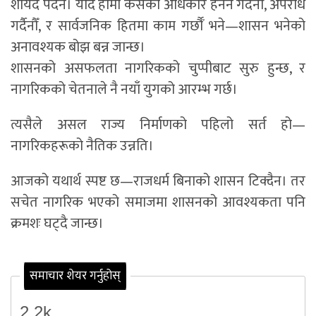
शायद पर्दैन। यदि हामी कसैको अधिकार हनन गर्दैनौँ, अपराध
गर्दैनौँ, र सार्वजनिक हितमा काम गर्छौँ भने—शासन भनेको
अनावश्यक बोझ बन्न जान्छ।
शासनको असफलता नागरिकको चुप्पीबाट सुरु हुन्छ, र
नागरिकको चेतनाले नै नयाँ युगको आरम्भ गर्छ।
त्यसैले असल राज्य निर्माणको पहिलो सर्त हो—
नागरिकहरूको नैतिक उन्नति।
आजको यथार्थ स्पष्ट छ—राजधर्म बिनाको शासन टिक्दैन। तर
सचेत नागरिक भएको समाजमा शासनको आवश्यकता पनि
क्रमशः घट्दै जान्छ।
समाचार शेयर गर्नुहोस्
2.2k