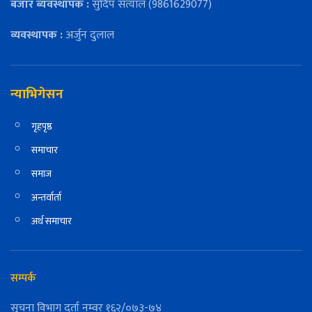
बजार ब्यवस्थापक :
सुदिप सत्याल (9861629077)
व्यवस्थापक :
अर्जुन दुलाल
न्याभिगेसन
गृहपृष्ठ
समाचार
समाज
अन्तर्वार्ता
अर्थ समाचार
सम्पर्क
सुचना विभाग दर्ता नम्वर १६२/०७३-७४