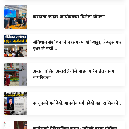
करदाता उपहार कार्यक्रमका विजेता घाेषणा
संविधान संशोधनको बहसपत्रमा शंकैशङ्का, ‘फ्रेण्ड्स फर
इभर’ले गर्यो…
अन्ततः दलित अन्तरलिंगीले पाइन परिवर्तित नाममा
नागरिकता
कानुनको मर्म देख्ने, मानवीय मर्म नदेख्ने वडा सचिवको…
कांग्रेसको ऐतिहासिक कदम : पहिलो पटक यौनिक