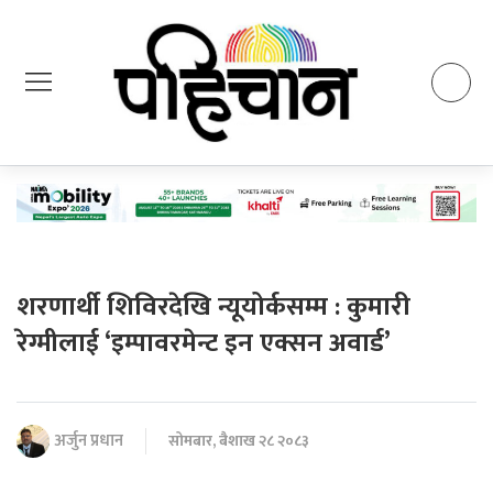
शरणार्थी शिविरदेखि न्यूयोर्कसम्म : कुमारी
रेग्मीलाई ‘इम्पावरमेन्ट इन एक्सन अवार्ड’
अर्जुन प्रधान
सोमबार, बैशाख २८ २०८३