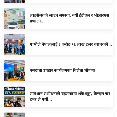
लाइसेन्सको लाइन समस्या, नयाँ ईडीएल र भीआरएस
प्रणाली…
गाभीले नेपाललाई ३ करोड ९६ लाख डलर बराबरको…
करदाता उपहार कार्यक्रमका विजेता घाेषणा
संविधान संशोधनको बहसपत्रमा शंकैशङ्का, ‘फ्रेण्ड्स फर
इभर’ले गर्यो…