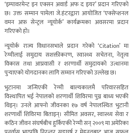
‘इम्पावरमेन्ट इन एक्सन अवार्ड अफ द इयर’ प्रदान गरिएको
छ। उक्त सम्मान पामेला जे.हंटरद्वारा आयोजित ‘एक्सेप्शनल
वमन अफ़ सेन्ट्रल न्यूयाेर्क’ कार्यक्रमका अवसरमा प्रदान
गरिएको हो।
न्यूयोर्क राज्य विधानसभाले प्रदान गरेको ‘Citation’ मा
रेग्मीलाई समुदाय सशक्तीकरण, स्वास्थ्य सचेतना, नेतृत्व
विकास तथा आप्रवासी र शरणार्थी समुदायको उत्थानमा
पुर्‍याएको योगदानका लागि सम्मान गरिएको उल्लेख छ।
भुटानमा जन्मिएकी रेग्मी बाल्यकालमै परिवारसहित
विस्थापित भई नेपालको शरणार्थी शिविरमा पुग्न बाध्य भएकी
थिइन्। उनले आफ्नो जीवनका १७ वर्ष नेपालस्थित भुटानी
शरणार्थी शिविरमा बिताइन्। सीमित अवसर, स्वास्थ्य सेवा र
कठिन जीवन संघर्षबीच हुर्किएकी रेग्मी सन् २००९ मा अमेरिका
पुनर्वास भएपछि निरन्तर सङ्घर्ष र मेहनतबाट आज सफल