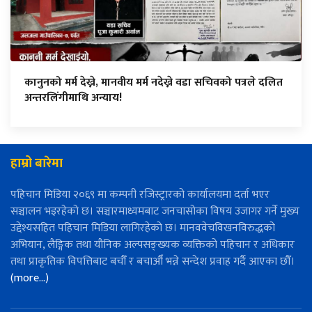
कानुनको मर्म देख्ने, मानवीय मर्म नदेख्ने वडा सचिवको पत्रले दलित
अन्तरलिंगीमाथि अन्याय!
हाम्रो बारेमा
पहिचान मिडिया २०६९ मा कम्पनी रजिस्ट्रारको कार्यालयमा दर्ता भएर
सञ्चालन भइरहेको छ। सञ्चारमाध्यमबाट जनचासोका विषय उजागर गर्ने मुख्य
उद्देश्यसहित पहिचान मिडिया लागिरहेको छ। मानववेचविखनविरुद्धको
अभियान, लैङ्गिक तथा यौनिक अल्पसङ्ख्यक व्यक्तिको पहिचान र अधिकार
तथा प्राकृतिक विपत्तिबाट बचौँ र बचाऔँ भन्ने सन्देश प्रवाह गर्दै आएका छौँ।
(more…)