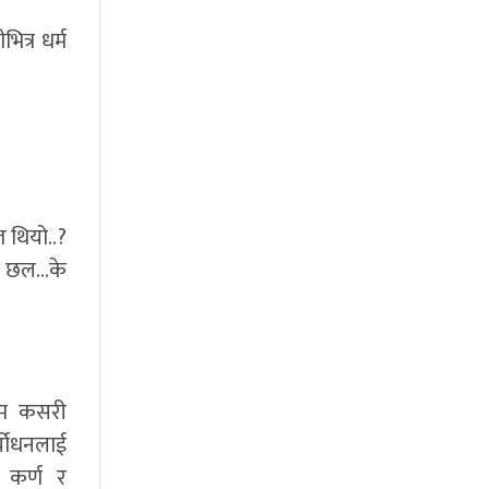
ित्र धर्म
त थियो..?
को छल…के
र म कसरी
्योधनलाई
े कर्ण र