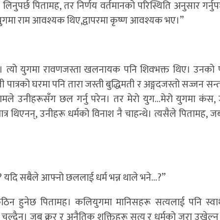
ा लिनुपर्छ पितामह, तर निर्णय वर्तमानको परिस्थिति अनुसार गर्नुप
युगमा राम आवश्यक थिए,द्वापरमा कृष्ण आवश्यक भए।”
ामह। त्यो युगमा रावणजस्ता खलनायक पनि शिवभक्त थिए। उनको 
ी पात्रको घरमा पनि तारा जस्ती बुद्धिमती र अङ्गदजस्तो सज्जन सन्ता
मले उनीहरूसँग छल गर्नु परेन। तर मेरो युग…मेरो युगमा कंस, 
त्र थिएनन्, उनीहरू धर्मको विनाश नै चाहन्थे। त्यसैले पितामह, ज
 यदि सबैले आफ्नो छललाई धर्म भन्न थाले भने…?”
िन हुनेछ पितामह। कलियुगमा मानिसहरू सत्यलाई पनि स्वार
 चल्दैन। जब क्रूर र अनैतिक शक्तिहरू सत्य र धर्मको जरा उखेल्