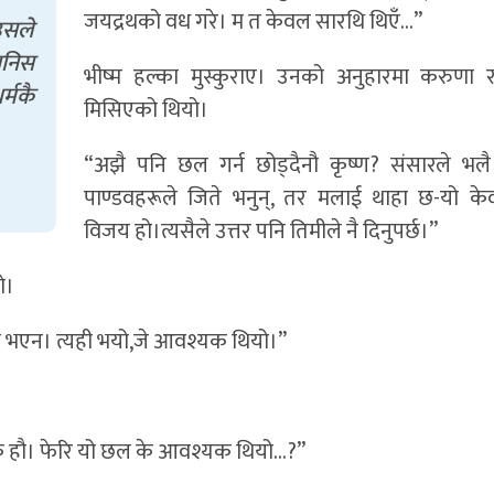
जयद्रथको वध गरे। म त केवल सारथि थिएँ…”
 उसले
मानिस
भीष्म हल्का मुस्कुराए। उनको अनुहारमा करुणा र 
र्मकै
मिसिएको थियो।
“अझै पनि छल गर्न छोड्दैनौ कृष्ण? संसारले भलै 
पाण्डवहरूले जिते भनुन्, तर मलाई थाहा छ-यो केव
विजय हो।त्यसैले उत्तर पनि तिमीले नै दिनुपर्छ।”
ो।
कता भएन। त्यही भयो,जे आवश्यक थियो।”
रतीक हौ। फेरि यो छल के आवश्यक थियो…?”