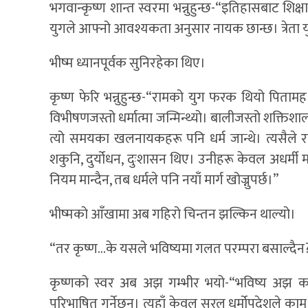
भगवान्कृष्ण शान्त स्वरमा भन्नुहुन्छ-“इतिहासबाट शिक्ष
युगले आफ्नो आवश्यकता अनुसार नायक छान्छ। त्रेता 
भीष्म ध्यानपूर्वक सुनिरहेका थिए।
कृष्ण फेरि भन्नुहुन्छ-“रामको युग फरक थियो पित
विभीषणजस्तो धर्मात्मा जन्मिन्थ्यो। बालीजस्तो शक्तिशाल
त्यो समयका खलनायकहरू पनि धर्म जान्थे। त्यसैले रा
शकुनि, दुर्योधन, दुःशासन थिए। उनीहरू केवल अधर्मी मा
नियम मान्दैन, तब धर्मले पनि नयाँ मार्ग खोज्नुपर्छ।”
भीष्मको आँखामा अब गहिरो चिन्तन झल्किन थाल्यो।
“तर कृष्ण…के यसले भविष्यमा गलत परम्परा बसाल्दैन?
कृष्णको स्वर अब अझ गम्भीर भयो-“भविष्य अझ कठ
परिभाषित गर्नेछन्। त्यहाँ केवल सरल धर्मोपदेशले काम