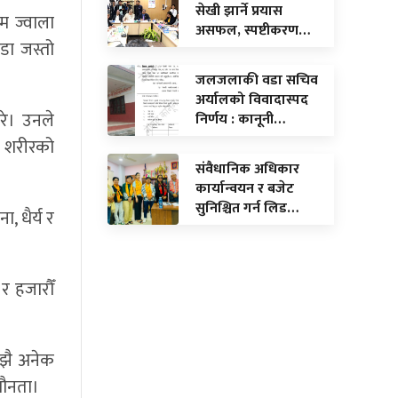
सेखी झार्ने प्रयास
िम ज्वाला
असफल, स्पष्टीकरण…
डा जस्तो
जलजलाकी वडा सचिव
अर्यालको विवादास्पद
रे। उनले
निर्णय : कानूनी…
ाँ शरीरको
संवैधानिक अधिकार
कार्यान्वयन र बजेट
सुनिश्चित गर्न लिड…
, धैर्य र
र हजारौँ
अझै अनेक
मौनता।