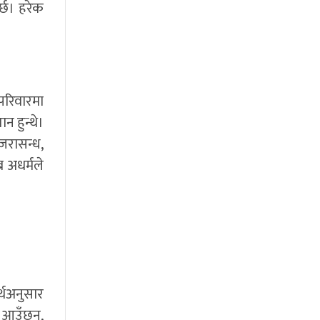
र्छ। हरेक
परिवारमा
न हुन्थे।
जरासन्ध,
ब अधर्मले
्थअनुसार
न आउँछन्,