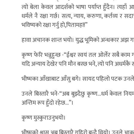
त्यो बेला केवल आदर्शको भाषा पर्याप्त हुँदैन। त्यहाँ आ
धर्मले नै रक्षा गर्छ। सत्य, न्याय, करुणा, कर्तव्य र सद
भविष्यको रक्षा गर्नु हो,पितामह!!”
हावा अचानक शान्त भयो। युद्ध भूमिको अन्धकार अझ गा
कृष्ण फेरि भन्नुहुन्छ -“ईश्वर स्वयं तल ओर्लेर सबै काम
यदि अन्याय देखेर पनि मौन बस्छ भने, त्यो पनि अधर्मकै
भीष्मका आँखाबाट आँसु बगे। सायद पहिलो पटक उनले 
उनले बिस्तारै भने-“अब बुझ्दैछु कृष्ण…धर्म केवल न
अन्तिम रूप हुँदो रहेछ…”।
कृष्ण मुस्कुराउनुभयो।
भीष्मको श्वास अब बिस्तारै गहिरो बन्दै थियो। उनले आक