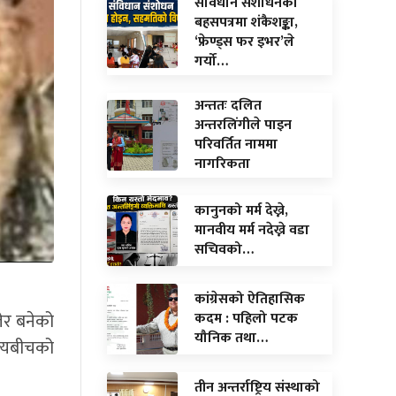
संविधान संशोधनको
बहसपत्रमा शंकैशङ्का,
‘फ्रेण्ड्स फर इभर’ले
गर्यो…
अन्ततः दलित
अन्तरलिंगीले पाइन
परिवर्तित नाममा
नागरिकता
कानुनको मर्म देख्ने,
मानवीय मर्म नदेख्ने वडा
सचिवको…
कांग्रेसको ऐतिहासिक
लेर बनेको
कदम : पहिलो पटक
यौनिक तथा…
सत्यबीचको
तीन अन्तर्राष्ट्रिय संस्थाको