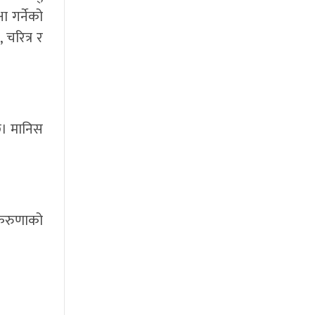
ा गर्नेको
 चरित्र र
्छ। मानिस
 करुणाको