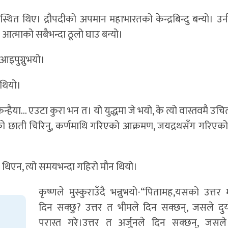
थित थिए। द्रौपदीको अपमान महाभारतको केन्द्रबिन्दु बन्यो। उनीभ
आत्माको सबैभन्दा ठूलो घाउ बन्यो।
आइपुग्नुभयो।
 थियो।
-“कन्हैया… एउटा कुरा भन त। यो युद्धमा जे भयो, के त्यो वास्तवमै उचि
ःशासनको छाती चिरिनु, कर्णमाथि गरिएको आक्रमण, जयद्रथसँग गरिए
न थिएन, त्यो समयभन्दा गहिरो मौन थियो।
कृष्णले मुस्कुराउँदै भन्नुभयो-“पितामह,यसको उत्त
दिन सक्छु? उत्तर त भीमले दिन सक्छन्, जसले दुर
परास्त गरे।उत्तर त अर्जुनले दिन सक्छन्, जसल