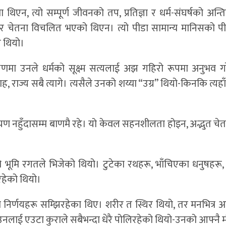
 थिएन, त्यो सम्पूर्ण जीवनको तप, प्रतिज्ञा र धर्म-संघर्षको अन्त
तर चेतना विचलित भएको थिएन। त्यो पीडा सामान्य मानिसको पी
ि थियो।
 क्षणमा उनले धर्मको सूक्ष्म सत्यलाई अझ गहिरो रूपमा अनुभव ग
िवाह, राज्य सबै त्यागे। त्यसैले उनको शय्या “उग्र” थियो-किनकि त्यह
रायण नहुँदासम्म बाणमै रहे। यो केवल सहनशीलता होइन, अद्भुत चेतना
को भूमि रगतले भिजेको थियो। टुटेका रथहरू, भाँचिएका धनुषहरू, 
रहेको थियो।
निर्णयहरू सम्झिरहेका थिए। शरीर त स्थिर थियो, तर मनभित्र 
उनलाई एउटा कुराले सबैभन्दा धेरै पोलिरहेको थियो-उनको आफ्नै 