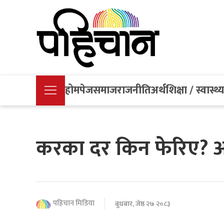
होमपेज
समाज
राजनीति
अर्थ
शिक्षा / स्वास्थ्
करका दर किन फेरिए? अर्थ
पहिचान मिडिया
बुधबार, जेष्ठ २७ २०८३