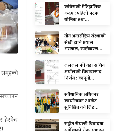
कांग्रेसको ऐतिहासिक
कदम : पहिलो पटक
यौनिक तथा…
तीन अन्तर्राष्ट्रिय संस्थाको
सेखी झार्ने प्रयास
असफल, स्पष्टीकरण…
जलजलाकी वडा सचिव
अर्यालको विवादास्पद
्न समूहको
निर्णय : कानूनी…
संवैधानिक अधिकार
 सच्याउन
कार्यान्वयन र बजेट
सुनिश्चित गर्न लिड…
र हेरफेर
सङ्गीत रोयल्टी विवादमा
े।
सर्वोच्चको रोक, एफएम