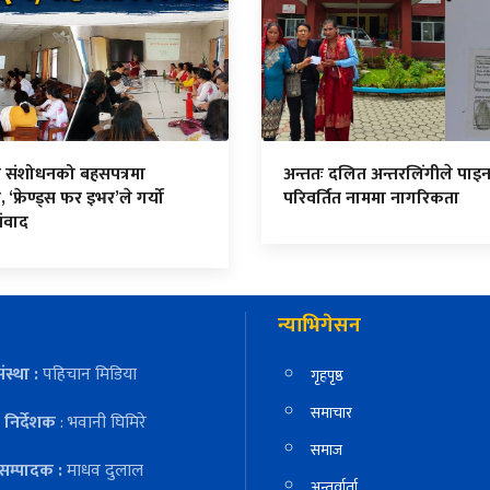
न संशोधनको बहसपत्रमा
अन्ततः दलित अन्तरलिंगीले पाइ
, ‘फ्रेण्ड्स फर इभर’ले गर्यो
परिवर्तित नाममा नागरिकता
संवाद
न्याभिगेसन
ंस्था :
पहिचान मिडिया
गृहपृष्ठ
समाचार
निर्देशक
: भवानी घिमिरे
समाज
सम्पादक :
माधव दुलाल
अन्तर्वार्ता