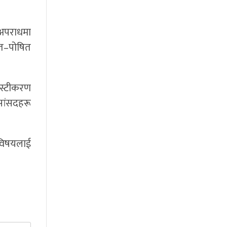
य अपराधमा
ित–पोषित
्रस्टीकरण
 सांसदहरू
 विषयलाई