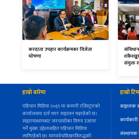
करदाता उपहार कार्यक्रमका विजेता
संविधा
घाेषणा
शंकैशङ्का
संयुक्त 
हाम्रो बारेमा
हाम्रो टिम
पहिचान मिडिया २०६९ मा कम्पनी रजिस्ट्रारको
सञ्चालक स
कार्यालयमा दर्ता भएर सञ्चालन भइरहेको छ।
कार्यकारी
सञ्चारमाध्यमबाट जनचासोका विषय उजागर
गर्ने मुख्य उद्देश्यसहित पहिचान मिडिया
संस्थापक 
लागिरहेको छ। मानववेचविखनविरुद्धको