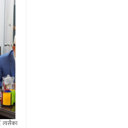
ै त्यसैका