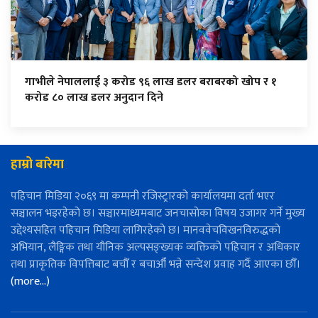
गाभीले नेपाललाई ३ करोड ९६ लाख डलर बराबरको खोप र १
करोड ८० लाख डलर अनुदान दिने
हाम्रो बारेमा
पहिचान मिडिया २०६९ मा कम्पनी रजिस्ट्रारको कार्यालयमा दर्ता भएर
सञ्चालन भइरहेको छ। सञ्चारमाध्यमबाट जनचासोका विषय उजागर गर्ने मुख्य
उद्देश्यसहित पहिचान मिडिया लागिरहेको छ। मानववेचविखनविरुद्धको
अभियान, लैङ्गिक तथा यौनिक अल्पसङ्ख्यक व्यक्तिको पहिचान र अधिकार
तथा प्राकृतिक विपत्तिबाट बचौँ र बचाऔँ भन्ने सन्देश प्रवाह गर्दै आएका छौँ।
(more…)