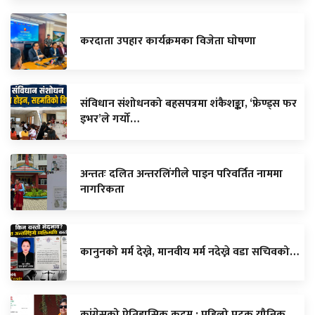
करदाता उपहार कार्यक्रमका विजेता घाेषणा
संविधान संशोधनको बहसपत्रमा शंकैशङ्का, ‘फ्रेण्ड्स फर
इभर’ले गर्यो…
अन्ततः दलित अन्तरलिंगीले पाइन परिवर्तित नाममा
नागरिकता
कानुनको मर्म देख्ने, मानवीय मर्म नदेख्ने वडा सचिवको…
कांग्रेसको ऐतिहासिक कदम : पहिलो पटक यौनिक