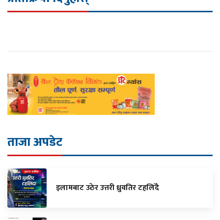
ताजा अपडेट
इलामबाट उठेर उत्तरी ध्रुवतिर टहलिँदै