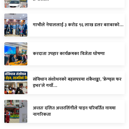
गाभीले नेपाललाई ३ करोड ९६ लाख डलर बराबरको…
करदाता उपहार कार्यक्रमका विजेता घाेषणा
संविधान संशोधनको बहसपत्रमा शंकैशङ्का, ‘फ्रेण्ड्स फर
इभर’ले गर्यो…
अन्ततः दलित अन्तरलिंगीले पाइन परिवर्तित नाममा
नागरिकता