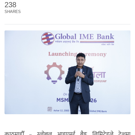
238
SHARES
काठमाडौँ – ग्लोबल आइएमई बैङ्क लिमिटेडले देशमा