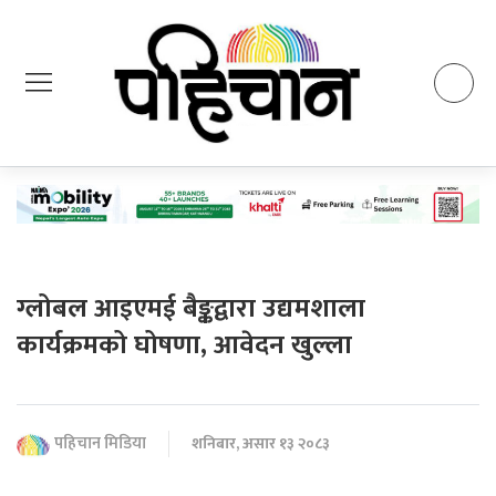
ग्लोबल आइएमई बैङ्कद्वारा उद्यमशाला
कार्यक्रमको घोषणा, आवेदन खुल्ला
पहिचान मिडिया
शनिबार, असार १३ २०८३