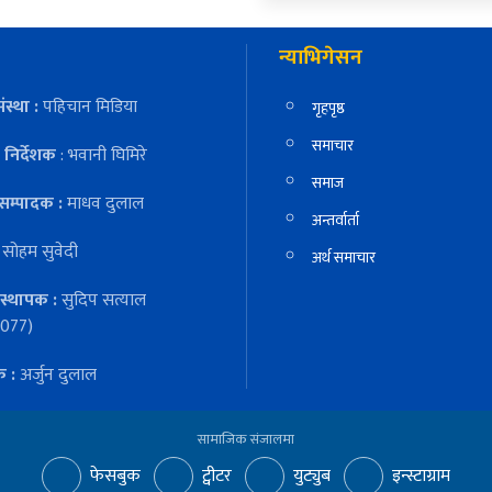
न्याभिगेसन
ंस्था :
पहिचान मिडिया
गृहपृष्ठ
समाचार
निर्देशक
: भवानी घिमिरे
समाज
सम्पादक :
माधव दुलाल
अन्तर्वार्ता
:
सोहम सुवेदी
अर्थ समाचार
स्थापक :
सुदिप सत्याल
077)
क :
अर्जुन दुलाल
सामाजिक संजालमा
फेसबुक
ट्वीटर
युट्युब
इन्स्टाग्राम