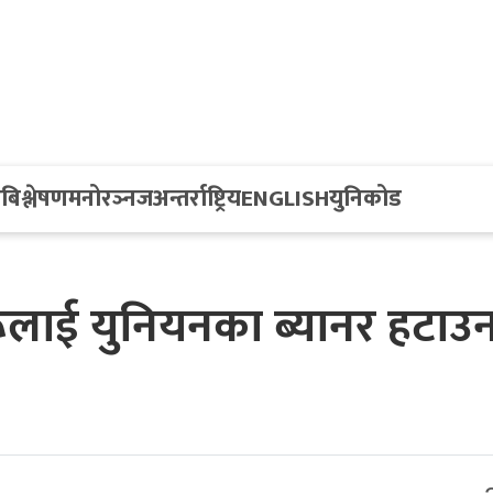
य
बिश्लेषण
मनोरञ्नज
अन्तर्राष्ट्रिय
ENGLISH
युनिकोड
ूलाई युनियनका ब्यानर हटाउ