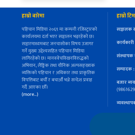
हाम्रो बारेमा
हाम्रो टिम
पहिचान मिडिया २०६९ मा कम्पनी रजिस्ट्रारको
सञ्चालक स
कार्यालयमा दर्ता भएर सञ्चालन भइरहेको छ।
कार्यकारी
सञ्चारमाध्यमबाट जनचासोका विषय उजागर
गर्ने मुख्य उद्देश्यसहित पहिचान मिडिया
संस्थापक 
लागिरहेको छ। मानववेचविखनविरुद्धको
अभियान, लैङ्गिक तथा यौनिक अल्पसङ्ख्यक
सम्पादक 
व्यक्तिको पहिचान र अधिकार तथा प्राकृतिक
विपत्तिबाट बचौँ र बचाऔँ भन्ने सन्देश प्रवाह
बजार ब्यव
गर्दै आएका छौँ।
(9861629
(more…)
व्यवस्थाप