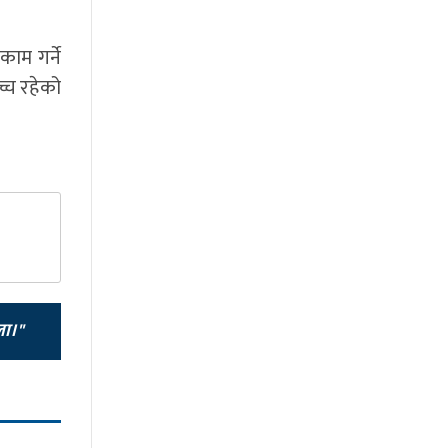
ाम गर्ने
च्च रहेको
ला।"