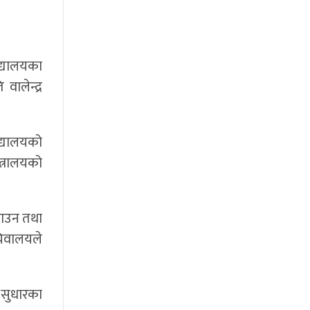
िद्यालयका
ालेन्द्र
िद्यालयको
त्रालयको
गराउन तथा
चिवालयले
र सुधारका