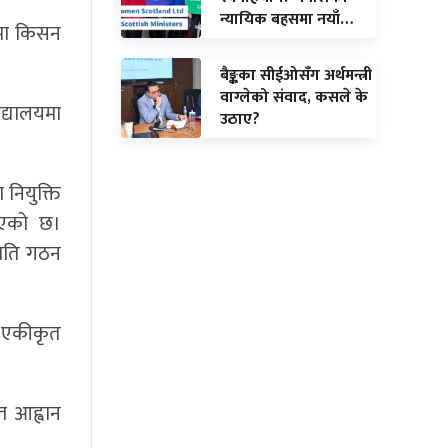
न्यायिक बहसमा नयाँ…
िमा किसन
बैङ्कका सीईओसँग अर्थमन्त्री
वाग्लेको संवाद, कसले के
िद्यालयमा
उठाए?
नियुक्ति
नाएको छ।
मिति गठन
क एकीकृत
त आह्वान