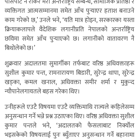
पासपोर्ट नै रोकेर मेरो अन्तर्राष्ट्रिय सम्बन्ध, सामाजिक प्रतिष्ठा र
व्यक्तिगत आत्मसम्मानमा समेत आँच पुर्‍याएर हताश बनाउने
काम गरेको छ,’ उनले भने, ‘यति मात्र होइन, सरकारका यस्ता
क्रियाकलापले वैदेशिक लगानीप्रति नेपालको अन्तर्राष्ट्रिय
छविमा समेत आँच पुर्‍याएको छ। लगानीको वातावरण नै
बिथोलेको छ।’
शुक्रवार अदालतमा सुमार्गीका तर्फबाट वरिष्ठ अधिवक्ताहरू
सुशील कुमार पन्त, रामनारायण बिडारी, सुरेन्द्र थापा, सुरेन्द्र
खड्का, कमल खनाल, अधिवक्ता समीर शर्मा र मुकुन्द
न्यौपानेलगायतले बहस गरेका थिए।
उनीहरूले एउटै विषयमा एउटै व्यक्तिमाथि राज्यले कहिलेसम्म
अनुसन्धान गर्ने भन्ने प्रश्न उठाएका थिए। वरिष्ठ अधिवक्ता सुशील
कुमार पन्तले भने, ‘अदालतको फैसलाबाट निर्क्योल
भइसकेको विषयलाई पुनः ब्युँताएर अनुसन्धान गर्ने बहानामा