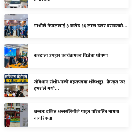
गाभीले नेपाललाई ३ करोड ९६ लाख डलर बराबरको…
करदाता उपहार कार्यक्रमका विजेता घाेषणा
संविधान संशोधनको बहसपत्रमा शंकैशङ्का, ‘फ्रेण्ड्स फर
इभर’ले गर्यो…
अन्ततः दलित अन्तरलिंगीले पाइन परिवर्तित नाममा
नागरिकता