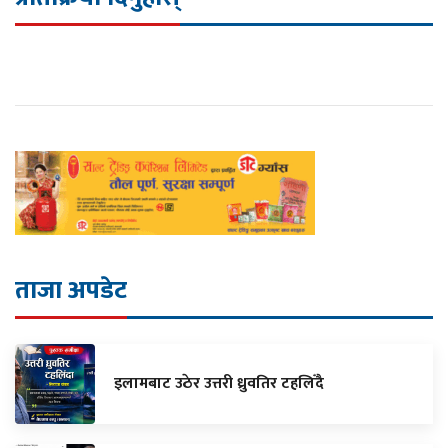
ताजा अपडेट
इलामबाट उठेर उत्तरी ध्रुवतिर टहलिँदै