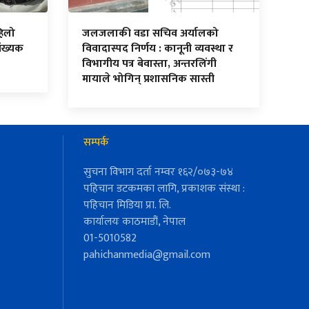
हिलो
जलजलाकी वडा सचिव अर्यालको
ंख्यक
विवादास्पद निर्णय : कानूनी व्यवस्था र
विभागीय पत्र बेवास्ता, अन्तरलिंगी
मायाले भोगिन् प्रशासनिक सास्ती
सम्पर्क
सुचना विभाग दर्ता नम्वर १६२/०७३-७४
पहिचान डटकमका लागि, प्रकाशक संस्था :
पहिचान मिडिया प्रा. लि.
कार्यालयः काठमाडौं, नेपाल
01-5010582
pahichanmedia@gmail.com