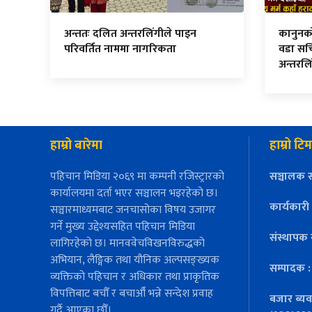
अन्ततः दलित अन्तरलिंगीले पाइन
कानुनको म
परिवर्तित नाममा नागरिकता
वडा सच
अन्तरलि
हाम्रो बारेमा
हाम्रो टिम
पहिचान मिडिया २०६९ मा कम्पनी रजिस्ट्रारको
सञ्चालक स
कार्यालयमा दर्ता भएर सञ्चालन भइरहेको छ।
कार्यकारी
सञ्चारमाध्यमबाट जनचासोका विषय उजागर
गर्ने मुख्य उद्देश्यसहित पहिचान मिडिया
संस्थापक 
लागिरहेको छ। मानववेचविखनविरुद्धको
अभियान, लैङ्गिक तथा यौनिक अल्पसङ्ख्यक
सम्पादक 
व्यक्तिको पहिचान र अधिकार तथा प्राकृतिक
विपत्तिबाट बचौँ र बचाऔँ भन्ने सन्देश प्रवाह
बजार ब्यव
गर्दै आएका छौँ।