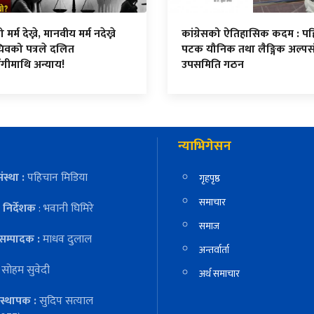
र्म देख्ने, मानवीय मर्म नदेख्ने
कांग्रेसको ऐतिहासिक कदम : प
िवको पत्रले दलित
पटक यौनिक तथा लैङ्गिक अल्पस
ंगीमाथि अन्याय!
उपसमिति गठन
न्याभिगेसन
ंस्था :
पहिचान मिडिया
गृहपृष्ठ
समाचार
निर्देशक
: भवानी घिमिरे
समाज
सम्पादक :
माधव दुलाल
अन्तर्वार्ता
:
सोहम सुवेदी
अर्थ समाचार
स्थापक :
सुदिप सत्याल