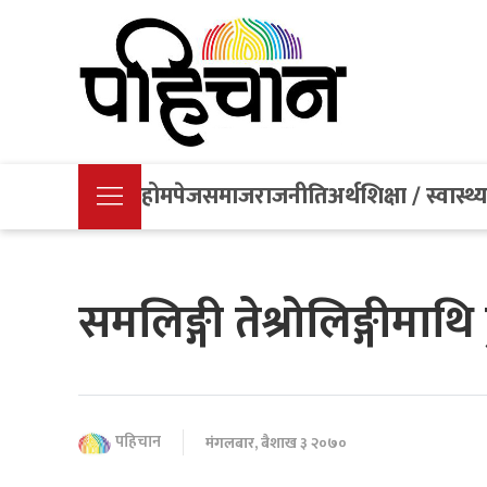
होमपेज
समाज
राजनीति
अर्थ
शिक्षा / स्वास्थ्
समलिङ्गी तेश्रोलिङ्गीमाथि 
पहिचान
मंगलबार, बैशाख ३ २०७०