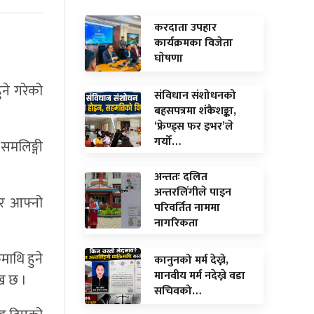
करदाता उपहार
कार्यक्रमका विजेता
घाेषणा
ुने गरेको
संविधान संशोधनको
बहसपत्रमा शंकैशङ्का,
‘फ्रेण्ड्स फर इभर’ले
गर्यो…
समलिङ्गी
अन्ततः दलित
अन्तरलिंगीले पाइन
ो र आफ्नो
परिवर्तित नाममा
नागरिकता
माथि हुने
कानुनको मर्म देख्ने,
मानवीय मर्म नदेख्ने वडा
ख छ ।
सचिवको…