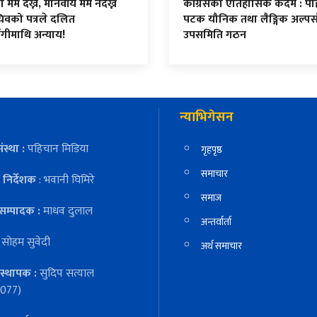
र्म देख्ने, मानवीय मर्म नदेख्ने
कांग्रेसको ऐतिहासिक कदम : प
िवको पत्रले दलित
पटक यौनिक तथा लैङ्गिक अल्पस
ंगीमाथि अन्याय!
उपसमिति गठन
न्याभिगेसन
ंस्था :
पहिचान मिडिया
गृहपृष्ठ
समाचार
निर्देशक
: भवानी घिमिरे
समाज
सम्पादक :
माधव दुलाल
अन्तर्वार्ता
:
सोहम सुवेदी
अर्थ समाचार
स्थापक :
सुदिप सत्याल
077)