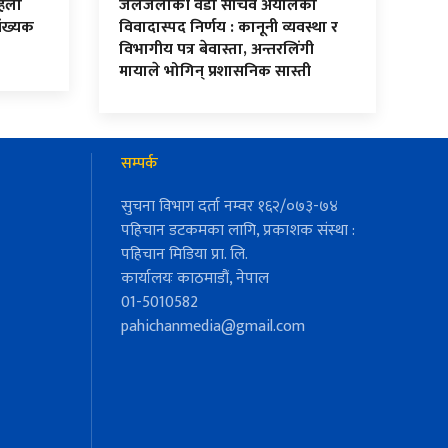
हिलो
जलजलाकी वडा सचिव अर्यालको
ंख्यक
विवादास्पद निर्णय : कानूनी व्यवस्था र
विभागीय पत्र बेवास्ता, अन्तरलिंगी
मायाले भोगिन् प्रशासनिक सास्ती
सम्पर्क
सुचना विभाग दर्ता नम्वर १६२/०७३-७४
पहिचान डटकमका लागि, प्रकाशक संस्था :
पहिचान मिडिया प्रा. लि.
कार्यालयः काठमाडौं, नेपाल
01-5010582
pahichanmedia@gmail.com