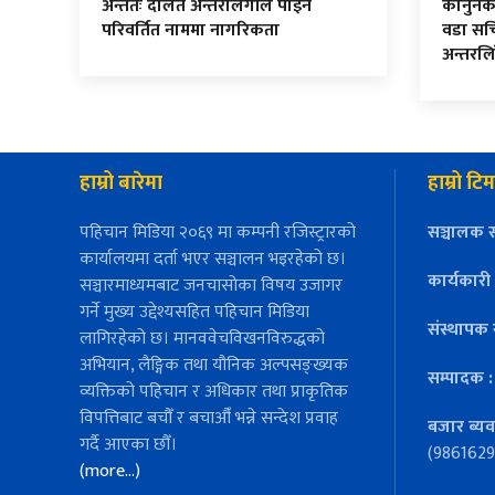
अन्ततः दलित अन्तरलिंगीले पाइन
कानुनको म
परिवर्तित नाममा नागरिकता
वडा सच
अन्तरलि
हाम्रो बारेमा
हाम्रो टिम
पहिचान मिडिया २०६९ मा कम्पनी रजिस्ट्रारको
सञ्चालक स
कार्यालयमा दर्ता भएर सञ्चालन भइरहेको छ।
कार्यकारी
सञ्चारमाध्यमबाट जनचासोका विषय उजागर
गर्ने मुख्य उद्देश्यसहित पहिचान मिडिया
संस्थापक 
लागिरहेको छ। मानववेचविखनविरुद्धको
अभियान, लैङ्गिक तथा यौनिक अल्पसङ्ख्यक
सम्पादक 
व्यक्तिको पहिचान र अधिकार तथा प्राकृतिक
विपत्तिबाट बचौँ र बचाऔँ भन्ने सन्देश प्रवाह
बजार ब्यव
गर्दै आएका छौँ।
(9861629
(more…)