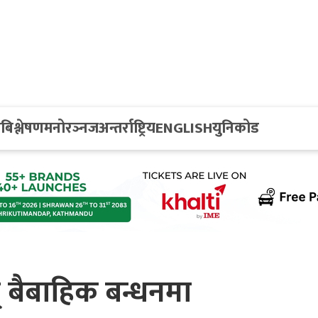
य
बिश्लेषण
मनोरञ्नज
अन्तर्राष्ट्रिय
ENGLISH
युनिकोड
न् बैबाहिक बन्धनमा