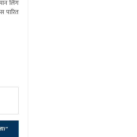
मान लिंग
िस पारित
ला।"