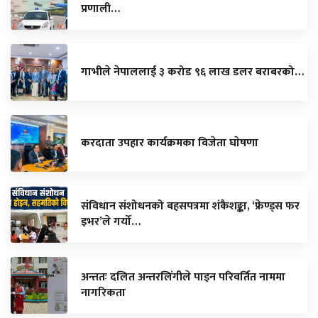
प्रणाली…
गाभीले नेपाललाई ३ करोड ९६ लाख डलर बराबरको…
करदाता उपहार कार्यक्रमका विजेता घाेषणा
संविधान संशोधनको बहसपत्रमा शंकैशङ्का, ‘फ्रेण्ड्स फर
इभर’ले गर्यो…
अन्ततः दलित अन्तरलिंगीले पाइन परिवर्तित नाममा
नागरिकता