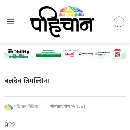
बलदेव तिमल्सिना
पहिचान मिडिया
सोमबार, पौस २५ २०७३
922