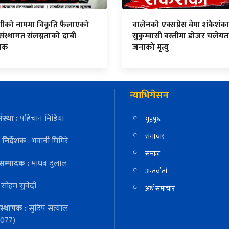
िंगीको नाममा विकृति फैलाएको
वालेनको एक्सप्रेस वेमा शंकैशंका
ंस्थागत संलग्नताको दाबी
सुकुम्वासी बस्तीमा डोजर चलेयत
निक
जनाको मृत्यु
न्याभिगेसन
ंस्था :
पहिचान मिडिया
गृहपृष्ठ
समाचार
निर्देशक
: भवानी घिमिरे
समाज
सम्पादक :
माधव दुलाल
अन्तर्वार्ता
:
सोहम सुवेदी
अर्थ समाचार
स्थापक :
सुदिप सत्याल
077)