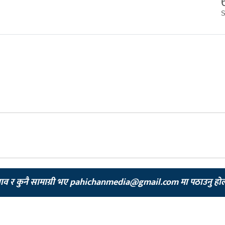
झाव र कुनै सामाग्री भए
pahichanmedia@gmail.com
मा पठाउनु हो