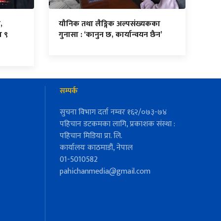
,
यौनिक तथा लैङ्गिक अल्पसंख्यकका
ा ९
गुनासा : ‘कानुन छ, कार्यान्वयन छैन’
सम्पर्क
सुचना विभाग दर्ता नम्वर १६२/०७३-७४
पहिचान डटकमका लागि, प्रकाशक संस्था :
पहिचान मिडिया प्रा. लि.
कार्यालयः काठमाडौं, नेपाल
01-5010582
pahichanmedia@gmail.com