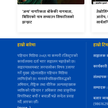
‘अन्य’ नागरिकता बोकेकी नागमाता,
तेस्रोल
बिग्रिएको नाम सच्याउन सिफारिसको
आरोप, स
झन्झट
सार्वज
हाम्रो बारेमा
हाम्रो टिम
पहिचान मिडिया २०६९ मा कम्पनी रजिस्ट्रारको
सञ्चालक स
कार्यालयमा दर्ता भएर सञ्चालन भइरहेको छ।
कार्यकारी
सञ्चारमाध्यमबाट जनचासोका विषय उजागर
गर्ने मुख्य उद्देश्यसहित पहिचान मिडिया
संस्थापक 
लागिरहेको छ। मानववेचविखनविरुद्धको
अभियान, लैङ्गिक तथा यौनिक अल्पसङ्ख्यक
सम्पादक 
व्यक्तिको पहिचान र अधिकार तथा प्राकृतिक
विपत्तिबाट बचौँ र बचाऔँ भन्ने सन्देश प्रवाह
बजार ब्यव
गर्दै आएका छौँ।
(9861629
(more…)