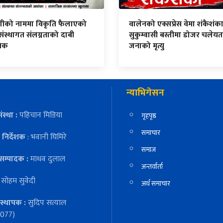
िंगीको नाममा विकृति फैलाएको
वालेनको एक्सप्रेस वेमा शंकैशंका
ंस्थागत संलग्नताको दाबी
सुकुम्वासी बस्तीमा डोजर चलेयत
निक
जनाको मृत्यु
न्याभिगेसन
ंस्था :
पहिचान मिडिया
गृहपृष्ठ
समाचार
निर्देशक
: भवानी घिमिरे
समाज
सम्पादक :
माधव दुलाल
अन्तर्वार्ता
:
सोहम सुवेदी
अर्थ समाचार
स्थापक :
सुदिप सत्याल
077)