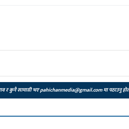
झाव र कुनै सामाग्री भए
pahichanmedia@gmail.com
मा पठाउनु हो