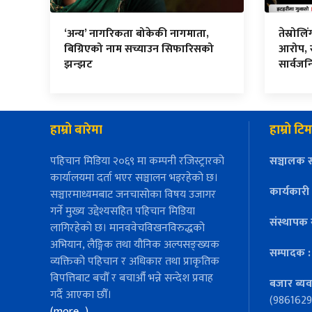
‘अन्य’ नागरिकता बोकेकी नागमाता,
तेस्रोल
बिग्रिएको नाम सच्याउन सिफारिसको
आरोप, स
झन्झट
सार्वज
हाम्रो बारेमा
हाम्रो टिम
पहिचान मिडिया २०६९ मा कम्पनी रजिस्ट्रारको
सञ्चालक स
कार्यालयमा दर्ता भएर सञ्चालन भइरहेको छ।
कार्यकारी
सञ्चारमाध्यमबाट जनचासोका विषय उजागर
गर्ने मुख्य उद्देश्यसहित पहिचान मिडिया
संस्थापक 
लागिरहेको छ। मानववेचविखनविरुद्धको
अभियान, लैङ्गिक तथा यौनिक अल्पसङ्ख्यक
सम्पादक 
व्यक्तिको पहिचान र अधिकार तथा प्राकृतिक
विपत्तिबाट बचौँ र बचाऔँ भन्ने सन्देश प्रवाह
बजार ब्यव
गर्दै आएका छौँ।
(9861629
(more…)