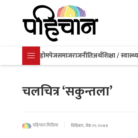
होमपेज
समाज
राजनीति
अर्थ
शिक्षा / स्वास्थ्
चलचित्र ‘सकुन्तला’
पहिचान मिडिया
बिहिबार, जेष्ठ २५ २०७४