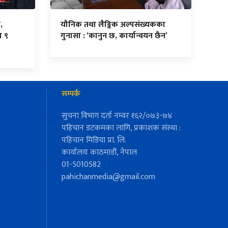
,
यौनिक तथा लैङ्गिक अल्पसंख्यकका
ा ९
गुनासा : ‘कानुन छ, कार्यान्वयन छैन’
सम्पर्क
सुचना विभाग दर्ता नम्वर १६२/०७३-७४
पहिचान डटकमका लागि, प्रकाशक संस्था :
पहिचान मिडिया प्रा. लि.
कार्यालयः काठमाडौं, नेपाल
01-5010582
pahichanmedia@gmail.com