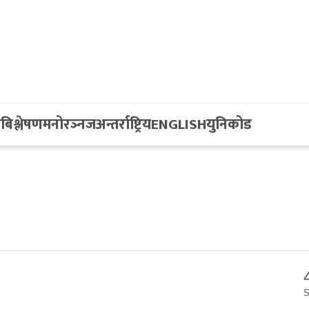
य
बिश्लेषण
मनोरञ्नज
अन्तर्राष्ट्रिय
ENGLISH
युनिकोड