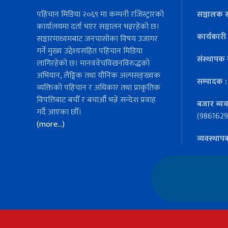
पहिचान मिडिया २०६९ मा कम्पनी रजिस्ट्रारको
सञ्चालक स
कार्यालयमा दर्ता भएर सञ्चालन भइरहेको छ।
कार्यकारी
सञ्चारमाध्यमबाट जनचासोका विषय उजागर
गर्ने मुख्य उद्देश्यसहित पहिचान मिडिया
संस्थापक 
लागिरहेको छ। मानववेचविखनविरुद्धको
अभियान, लैङ्गिक तथा यौनिक अल्पसङ्ख्यक
सम्पादक 
व्यक्तिको पहिचान र अधिकार तथा प्राकृतिक
विपत्तिबाट बचौँ र बचाऔँ भन्ने सन्देश प्रवाह
बजार ब्यव
गर्दै आएका छौँ।
(9861629
(more…)
व्यवस्थाप