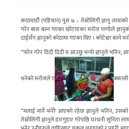
काठमाडौं (पहिचान) पुस ७ – तेस्रोलिंगी ज्ञानु लामाक
गरेर बास बस्न गएका खोटाङका मनोज पाण्डेले ज्ञानुक
दाईसँग ज्ञानुको कोठामा गएका थिए । कोटेश्वर बस्ने म
“फोन गरेर दिदी दिदी म आउछु भन्यो ज्ञानुले भनिन,
भनेको मनोजले ए
क्कासी
“मलाई मार्ने भनेरै आएको रहेछ ज्ञानुले भनिन, उस
तेस्रोलिंगी ज्ञानुले हारगुहार गरेपछि घरधनी सुनिता ल
भनेर उनीहरुले वाहिरबाट चुकुल लगाएको र प्रहरी आएप