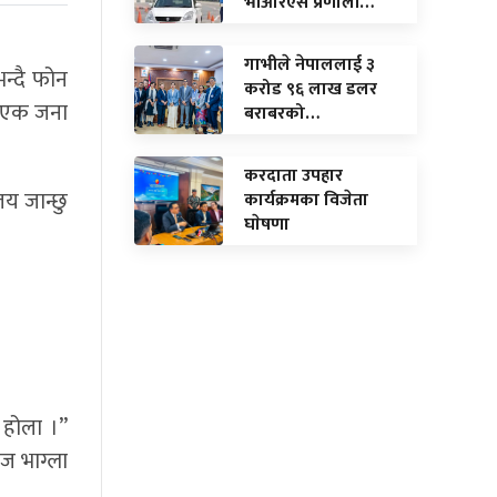
भीआरएस प्रणाली…
गाभीले नेपाललाई ३
भन्दै फोन
करोड ९६ लाख डलर
ा एक जना
बराबरको…
करदाता उपहार
य जान्छु
कार्यक्रमका विजेता
घाेषणा
 होला ।”
ोज भाग्ला