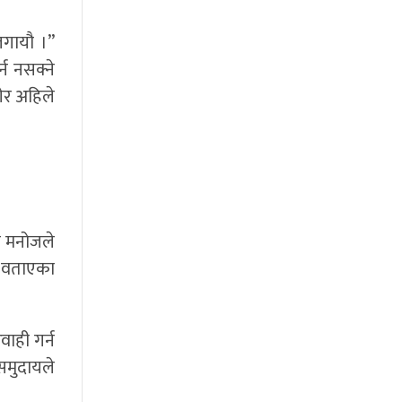
 लगायौ ।”
न नसक्ने
ेर अहिले
ा मनोजले
ले वताएका
वाही गर्न
समुदायले