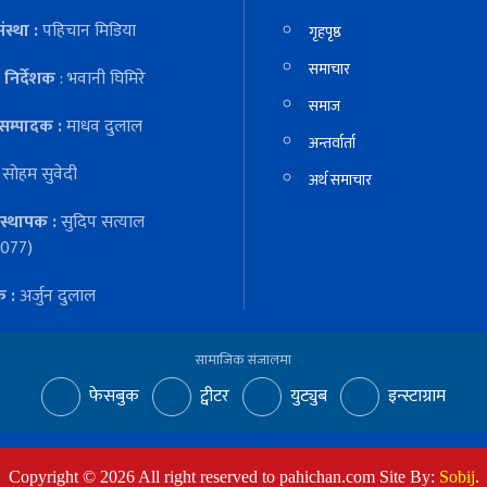
ंस्था :
पहिचान मिडिया
गृहपृष्ठ
समाचार
निर्देशक
: भवानी घिमिरे
समाज
सम्पादक :
माधव दुलाल
अन्तर्वार्ता
:
सोहम सुवेदी
अर्थ समाचार
स्थापक :
सुदिप सत्याल
077)
क :
अर्जुन दुलाल
सामाजिक संजालमा
फेसबुक
ट्वीटर
युट्युब
इन्स्टाग्राम
Copyright ©
2026
All right reserved to pahichan.com Site By:
Sobij
.