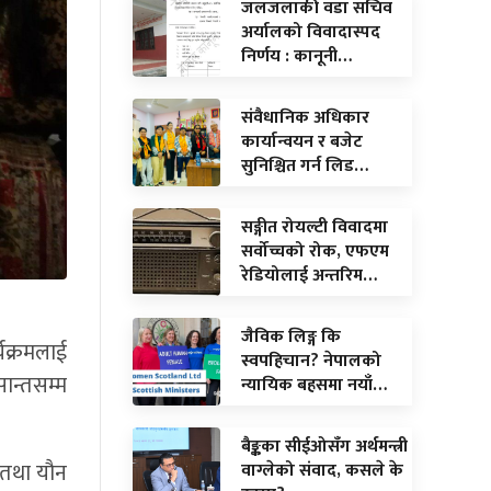
जलजलाकी वडा सचिव
अर्यालको विवादास्पद
निर्णय : कानूनी…
संवैधानिक अधिकार
कार्यान्वयन र बजेट
सुनिश्चित गर्न लिड…
सङ्गीत रोयल्टी विवादमा
सर्वोच्चको रोक, एफएम
रेडियोलाई अन्तरिम…
जैविक लिङ्ग कि
यक्रमलाई
स्वपहिचान? नेपालको
सान्तसम्म
न्यायिक बहसमा नयाँ…
बैङ्कका सीईओसँग अर्थमन्त्री
स तथा यौन
वाग्लेको संवाद, कसले के