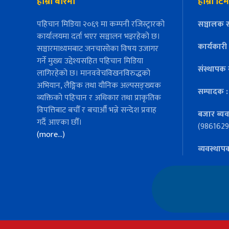
हाम्रो बारेमा
हाम्रो टिम
पहिचान मिडिया २०६९ मा कम्पनी रजिस्ट्रारको
सञ्चालक स
कार्यालयमा दर्ता भएर सञ्चालन भइरहेको छ।
कार्यकारी
सञ्चारमाध्यमबाट जनचासोका विषय उजागर
गर्ने मुख्य उद्देश्यसहित पहिचान मिडिया
संस्थापक 
लागिरहेको छ। मानववेचविखनविरुद्धको
अभियान, लैङ्गिक तथा यौनिक अल्पसङ्ख्यक
सम्पादक 
व्यक्तिको पहिचान र अधिकार तथा प्राकृतिक
विपत्तिबाट बचौँ र बचाऔँ भन्ने सन्देश प्रवाह
बजार ब्यव
गर्दै आएका छौँ।
(9861629
(more…)
व्यवस्थाप