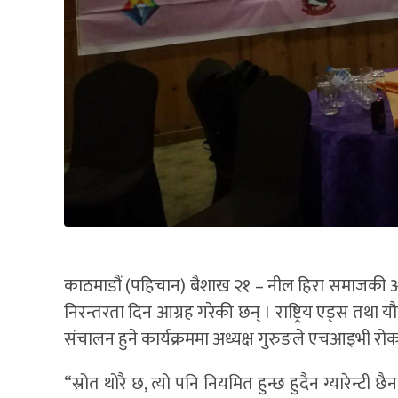
काठमाडौं (पहिचान) बैशाख २१ – नील हिरा समाजकी अ
निरन्तरता दिन आग्रह गरेकी छन् । राष्ट्रिय एड्स तथा 
संचालन हुने कार्यक्रममा अध्यक्ष गुरुङले एचआइभी रो
“स्रोत थोरै छ, त्यो पनि नियमित हुन्छ हुदैन ग्यारेन्टी 