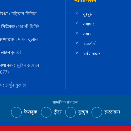
न्याभिगेसन
ंस्था :
पहिचान मिडिया
गृहपृष्ठ
समाचार
निर्देशक
: भवानी घिमिरे
समाज
सम्पादक :
माधव दुलाल
अन्तर्वार्ता
:
सोहम सुवेदी
अर्थ समाचार
स्थापक :
सुदिप सत्याल
077)
क :
अर्जुन दुलाल
सामाजिक संजालमा
फेसबुक
ट्वीटर
युट्युब
इन्स्टाग्राम