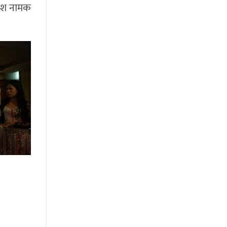
काश नामक