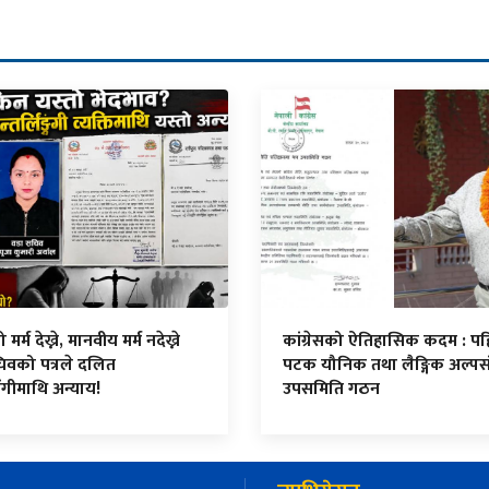
र्म देख्ने, मानवीय मर्म नदेख्ने
कांग्रेसको ऐतिहासिक कदम : प
िवको पत्रले दलित
पटक यौनिक तथा लैङ्गिक अल्पस
ंगीमाथि अन्याय!
उपसमिति गठन