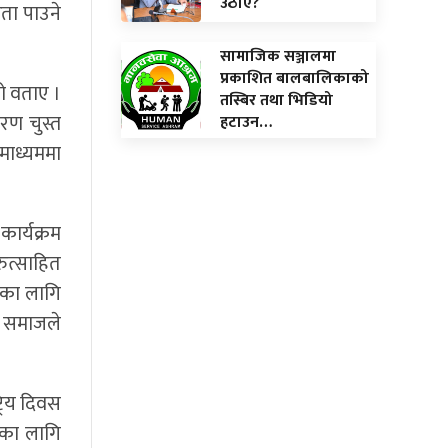
उठाए?
रता पाउने
सामाजिक सञ्जालमा
प्रकाशित बालबालिकाको
ो वताए ।
तस्बिर तथा भिडियो
रण चुस्त
हटाउन…
रमाध्यममा
ार्यक्रम
ुत्साहित
गीका लागि
ा समाजले
्रिय दिवस
िका लागि