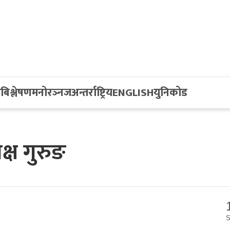
य
बिश्लेषण
मनोरञ्नज
अन्तर्राष्ट्रिय
ENGLISH
युनिकोड
यक्ष गुरुङ