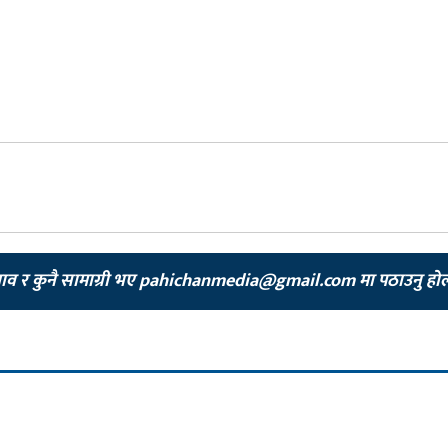
झाव र कुनै सामाग्री भए
pahichanmedia@gmail.com
मा पठाउनु हो