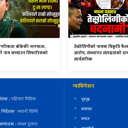
नागरिकता बोकेकी नागमाता,
तेस्रोलिंगीको नाममा विकृति फ
एको नाम सच्याउन सिफारिसको
आरोप, संस्थागत संलग्नताको दा
सार्वजनिक
न्याभिगेसन
ंस्था :
पहिचान मिडिया
गृहपृष्ठ
समाचार
निर्देशक
: भवानी घिमिरे
समाज
सम्पादक :
माधव दुलाल