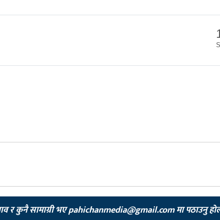
झाव र कुनै सामाग्री भए
pahichanmedia@gmail.com
मा पठाउनु हो