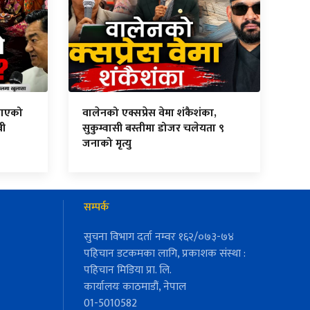
ैलाएको
वालेनको एक्सप्रेस वेमा शंकैशंका,
बी
सुकुम्वासी बस्तीमा डोजर चलेयता ९
जनाको मृत्यु
सम्पर्क
सुचना विभाग दर्ता नम्वर १६२/०७३-७४
पहिचान डटकमका लागि, प्रकाशक संस्था :
पहिचान मिडिया प्रा. लि.
कार्यालयः काठमाडौं, नेपाल
01-5010582