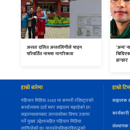
अन्ततः दलित अन्तरलिंगीले पाइन
‘अन्य’ 
परिवर्तित नाममा नागरिकता
बिग्रि
झन्झट
हाम्रो बारेमा
हाम्रो टिम
पहिचान मिडिया २०६९ मा कम्पनी रजिस्ट्रारको
सञ्चालक स
कार्यालयमा दर्ता भएर सञ्चालन भइरहेको छ।
कार्यकारी
सञ्चारमाध्यमबाट जनचासोका विषय उजागर
गर्ने मुख्य उद्देश्यसहित पहिचान मिडिया
संस्थापक 
लागिरहेको छ। मानववेचविखनविरुद्धको