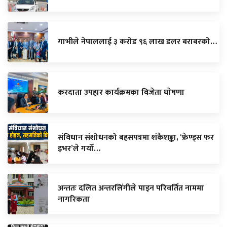
गाभीले नेपाललाई ३ करोड ९६ लाख डलर बराबरको…
करदाता उपहार कार्यक्रमका विजेता घाेषणा
संविधान संशोधनको बहसपत्रमा शंकैशङ्का, ‘फ्रेण्ड्स फर
इभर’ले गर्यो…
अन्ततः दलित अन्तरलिंगीले पाइन परिवर्तित नाममा
नागरिकता