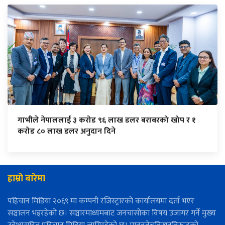
गाभीले नेपाललाई ३ करोड ९६ लाख डलर बराबरको खोप र १
करोड ८० लाख डलर अनुदान दिने
हाम्रो बारेमा
पहिचान मिडिया २०६९ मा कम्पनी रजिस्ट्रारको कार्यालयमा दर्ता भएर
सञ्चालन भइरहेको छ। सञ्चारमाध्यमबाट जनचासोका विषय उजागर गर्ने मुख्य