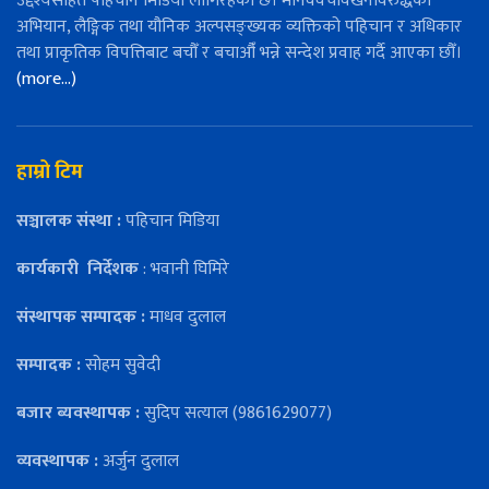
उद्देश्यसहित पहिचान मिडिया लागिरहेको छ। मानववेचविखनविरुद्धको
अभियान, लैङ्गिक तथा यौनिक अल्पसङ्ख्यक व्यक्तिको पहिचान र अधिकार
तथा प्राकृतिक विपत्तिबाट बचौँ र बचाऔँ भन्ने सन्देश प्रवाह गर्दै आएका छौँ।
(more…)
हाम्रो टिम
सञ्चालक संस्था :
पहिचान मिडिया
कार्यकारी
निर्देशक
: भवानी घिमिरे
संस्थापक सम्पादक :
माधव दुलाल
सम्पादक :
सोहम सुवेदी
बजार ब्यवस्थापक :
सुदिप सत्याल (9861629077)
व्यवस्थापक :
अर्जुन दुलाल